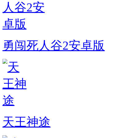
勇闯死人谷2安卓版
天王神途