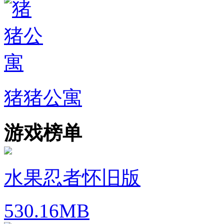
猪猪公寓
游戏榜单
水果忍者怀旧版
530.16MB