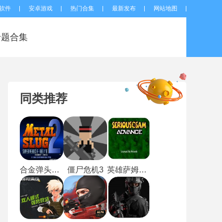
软件
安卓游戏
热门合集
最新发布
网站地图
专题合集
同类推荐
合金弹头双人版
僵尸危机3
英雄萨姆手机版