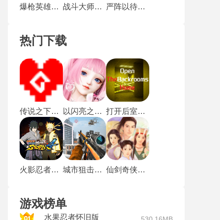
爆枪英雄最新版
战斗大师中文版
严阵以待手游
热门下载
传说之下沃玛战
以闪亮之名新马服
打开后室归宿
火影忍者究极风暴4手机版
城市狙击行动
仙剑奇侠传1重制版
游戏榜单
水果忍者怀旧版
530.16MB