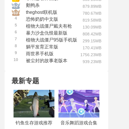
鹅鸭杀
879.89MB
theghost联机版
780.67MB
4
恐怖奶奶中文版
819.58MB
5
植物大战僵尸戴夫有枪
130.09MB
6
暴力沙盒仇恨最新版
808.42MB
7
植物大战僵尸95版手机版
299.15MB
8
躺平发育正常版
170.41MB
9
雨世界手机版
1756.23MB
10
被尘封的故事老版本
939.23MB
最新专题
钓鱼生存游戏推荐
音乐舞蹈游戏合集