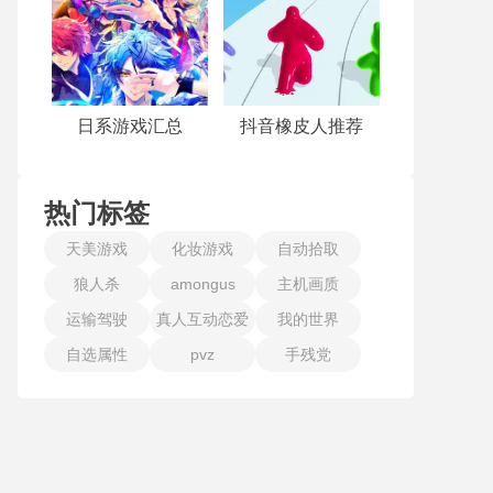
日系游戏汇总
抖音橡皮人推荐
热门标签
天美游戏
化妆游戏
自动拾取
狼人杀
amongus
主机画质
运输驾驶
真人互动恋爱
我的世界
自选属性
pvz
手残党