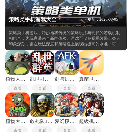
策略类手机游戏大全
更新：2026-08-05
策略类手机游戏，巧妙地将传统的策略玩法与现代的游戏机制
相结合，为玩家带来全新的体验。游戏不仅在视觉效果上令人
印象深刻，更在玩法深度和策略性上展现出极高的水准，可以
在游戏中体验到从资源管理到战略布局的全方位挑战。注重玩
家之间的互动与竞争，通过精心设计的社交系统和竞技模式，
在策略博弈中感受到团队协作的力量，同时也满足了个人竞技
的成就感。
植物大战僵尸新指导版
乱世群英传
剑与远征启程国际服
真菌世界汉化版
查看
查看
查看
查看
植物大战僵尸英文版
敢死队3中文版
梦幻模拟战2
超级机器人大战og2
查看
查看
查看
查看