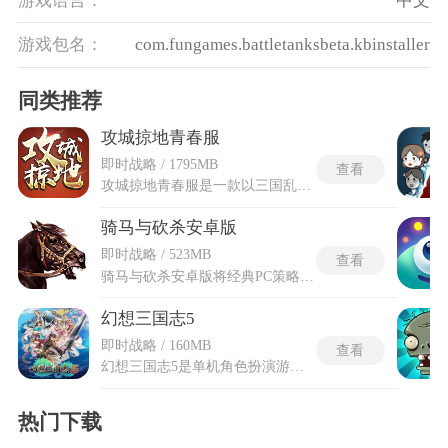
游戏语言：
中文
游戏包名：
com.fungames.battletanksbeta.kbinstaller
同类推荐
攻城掠地青春服
即时战略 / 1795MB
查看
攻城掠地青春服是一款以三国乱世为背景的策略争霸游戏，还原真实三国纷争场景，打造城池建设、武将养成与万人国战的多元玩法。攻城掠地青春服专为热血少年打造的公平三国战场全服无充值、资源免费领，起点一致凭谋略定胜负，简化养成节奏，在青春服里以智攻城、以勇掠地，书写属于你的少年三国传奇。游戏优化了前期开荒体验，降低新手入门门槛，同时保留策略玩法，让玩家在热血对战中感受三国争霸的豪情，体验从无名小卒到一代霸主的成长历程，每一步决策都将影响势力发展，带来沉浸式的策略博弈体验。
骑马与砍杀安卓版
即时战略 / 523MB
查看
骑马与砍杀安卓版将经典PC策略完美移植至掌心，带你穿越回烽火连天的中世纪。你将化身一方领主，在广袤大陆上招兵买马，从零开始打造专属军团。骑马与砍杀安卓版拥有极高自由度，剧情走向全由你掌控，可选择行侠仗义，成为除暴安良的骑士，亦可野心勃勃，训练精锐部队，攻城略地，最终建立庞大王国，问鼎世界霸主。骑马与砍杀安卓版逼真的战斗系统、开放的沙盒世界与深度的策略养成，让每一次抉择都关乎命运。无论是单骑闯荡还是统领千军，你的威名都将响彻四方，书写独一无二的传奇史诗。
幻想三国志5
即时战略 / 160MB
查看
幻想三国志5是单机角色扮演游戏，故事背景设定在三国时代后期，曹操与刘备均已离世，魏蜀吴三国由曹丕、刘禅、孙权分别统治。主角严朔是蜀汉名将严颜之子，因童年目睹父亲被害而踏上复仇与成长之路。剧情采用明暗双线结构，明线跟随严朔一行人的冒险经历，暗线围绕海神玄京被封印后逃至人间所引发的仙魔大战展开。幻想三国志5的两条叙事线索交替推进，明线负责固定故事节奏，暗线在适当时机设下悬念。游戏沿用了系列经典的半实时制战斗模式，并在多个层面进行了革新。战斗资源从传统MP改为随时间流逝缓缓积累的真气槽，技能强弱直接与真气消耗挂钩。
热门下载