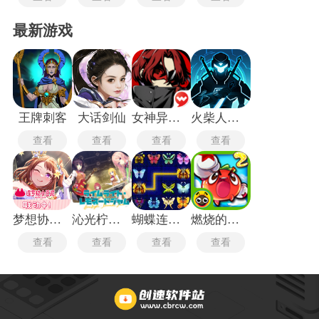
最新游戏
王牌刺客
大话剑仙
女神异闻录5皇家版
火柴人格斗家无敌版
查看
查看
查看
查看
梦想协奏曲
沁光柠檬即兴曲
蝴蝶连连看
燃烧的蔬菜2经典版
查看
查看
查看
查看