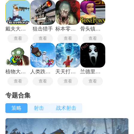
戴夫大战僵尸m木糖m
狙击猎手
标本零联机版
骨头镇中文版
查看
查看
查看
查看
植物大战僵尸玩梗版
人类跌落梦境
天天打雪仗
兰德里纳河的地下室
查看
查看
查看
查看
专题合集
策略
射击
战术射击