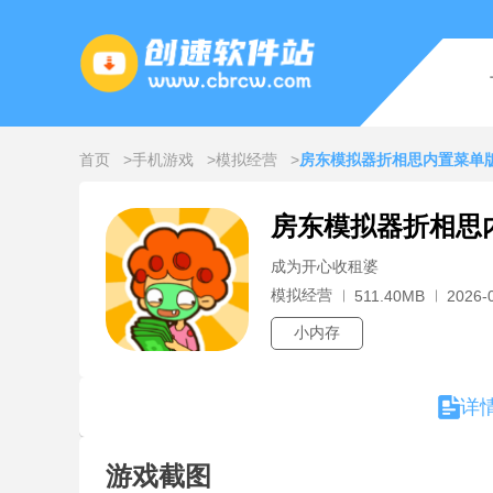
首页
手机游戏
模拟经营
房东模拟器折相思内置菜单
房东模拟器折相思
成为开心收租婆
模拟经营
511.40MB
2026-
小内存
详
游戏截图