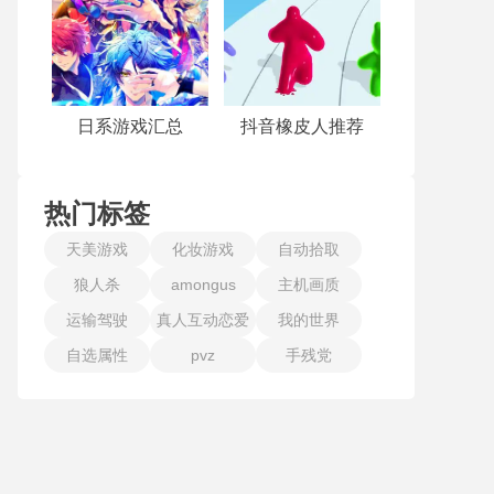
日系游戏汇总
抖音橡皮人推荐
热门标签
天美游戏
化妆游戏
自动拾取
狼人杀
amongus
主机画质
运输驾驶
真人互动恋爱
我的世界
自选属性
pvz
手残党