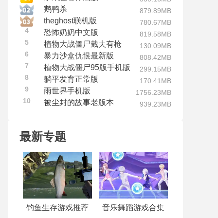
鹅鸭杀
879.89MB
theghost联机版
780.67MB
4
恐怖奶奶中文版
819.58MB
5
植物大战僵尸戴夫有枪
130.09MB
6
暴力沙盒仇恨最新版
808.42MB
7
植物大战僵尸95版手机版
299.15MB
8
躺平发育正常版
170.41MB
9
雨世界手机版
1756.23MB
10
被尘封的故事老版本
939.23MB
最新专题
钓鱼生存游戏推荐
音乐舞蹈游戏合集