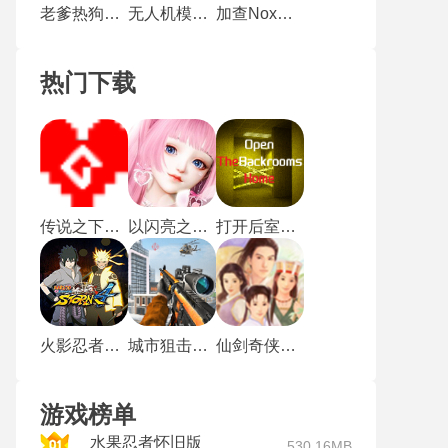
老爹热狗店无限金币版
无人机模拟器
加查Nox最新版
热门下载
传说之下沃玛战
以闪亮之名新马服
打开后室归宿
火影忍者究极风暴4手机版
城市狙击行动
仙剑奇侠传1重制版
游戏榜单
水果忍者怀旧版
530.16MB