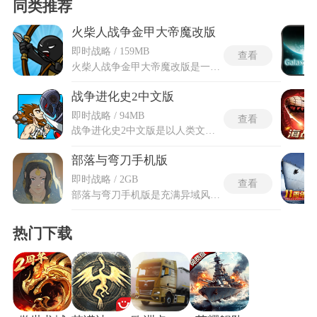
同类推荐
火柴人战争金甲大帝魔改版
即时战略 / 159MB
查看
火柴人战争金甲大帝魔改版是一款基于经典火柴人题材打造的魔改策略战争游戏，在保留原版核心玩法的基础上，新增了特色的魔改内容与内置便捷菜单。火柴人战争金甲大帝魔改版内置强大MOD菜单，可直接召唤无敌金甲大帝，瞬间碾压敌军，更有无限钻石、金币、无冷却训练等全面解锁，经典策略玩法搭配终极战力，战场局势由你掌控，体验横扫一切的极致快感。玩家将化身战场指挥官，指挥火柴人军团展开激烈对战，可随时召唤实力强悍的金甲大帝助阵，轻松扭转战场局势、击溃敌军。火柴人战争金甲大帝魔改版包含丰富的关卡挑战、多样对战模式以及公会团战等玩法，让玩家全程沉浸其中，尽情感受热血战斗带来的刺激与乐趣。
战争进化史2中文版
即时战略 / 94MB
查看
战争进化史2中文版是以人类文明演进为主题的横版策略战争游戏，从石器时代的投石兵与骑恐龙的山顶洞人起步，通过消灭敌方单位积累经验与金币，依次跨越古典时代、中世纪、现代直至未来科技时代，每推进一个时代都会解锁全新的兵种与防御炮塔体系。中文版增加了战斗单位，内置了超过二十九种不同类型的战斗单位，从斯巴达投矛手、阿努比斯勇士与骑士一路进化到手榴弹兵、坦克、火箭发射器直至半机械人与刀锋蜘蛛，每种单位在移动速度、生命值与攻击类型上各有定位。防御武器同样覆盖从鸡蛋投掷器、鹰塔到大型加农炮与等离子炮的完整层级，金币在造兵进攻与铺设炮塔防守之间的分配非常重要。
部落与弯刀手机版
即时战略 / 2GB
查看
部落与弯刀手机版是充满异域风情的大世界沙盒角色扮演手游，背景设定在一个名为大漠的奇幻世界，故事发生于一场名为日蚀战争的重大变故之后，曾经统治这片土地的旧王朝已然崩溃，各方部落势力割据一方，世界陷入了无尽的混乱与纷争之中。玩家将作为这片乱世中的一员，开启自己的冒险旅程。游戏提供了九位身份背景截然不同的可选角色，每位角色不仅拥有独特的故事线，其开局难度、可学习的技能体系以及初始的队伍构成也各不相同，为游戏带来了丰富多样的开局体验和重复可玩性。
热门下载