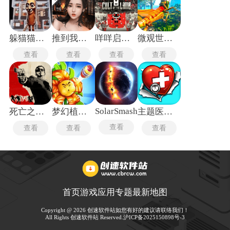
躲猫猫行动手机版
推到我总裁
咩咩启示录安卓版
微观世界生存
查看
查看
查看
查看
SolarSmash
死亡之屋2重制版
梦幻植物城
主题医院单机版
查看
查看
查看
查看
首页
游戏
应用
专题
最新
地图
Copyright @ 2026 创速软件站如您有好的建议请联络我们！
All Rights 创速软件站 Reserved.
沪ICP备2025150898号-3