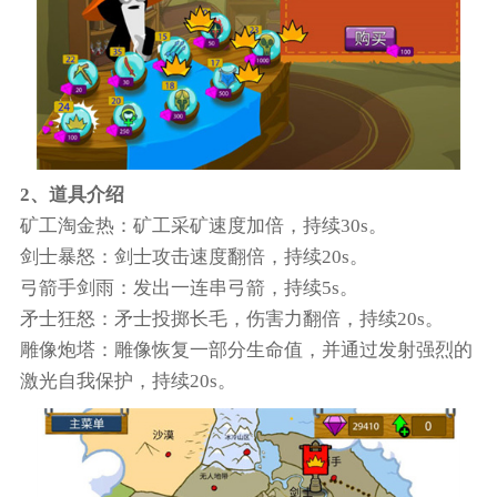
2、道具介绍
矿工淘金热：矿工采矿速度加倍，持续30s。
剑士暴怒：剑士攻击速度翻倍，持续20s。
弓箭手剑雨：发出一连串弓箭，持续5s。
矛士狂怒：矛士投掷长毛，伤害力翻倍，持续20s。
雕像炮塔：雕像恢复一部分生命值，并通过发射强烈的
激光自我保护，持续20s。