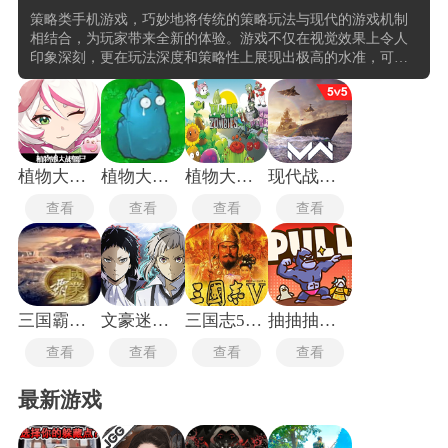
策略类手机游戏，巧妙地将传统的策略玩法与现代的游戏机制
相结合，为玩家带来全新的体验。游戏不仅在视觉效果上令人
印象深刻，更在玩法深度和策略性上展现出极高的水准，可以
在游戏中体验到从资源管理到战略布局的全方位挑战。注重玩
家之间的互动与竞争，通过精心设计的社交系统和竞技模式，
在策略博弈中感受到团队协作的力量，同时也满足了个人竞技
的成就感。
植物大战僵尸娘化版
植物大战僵尸寒冰版
植物大战僵尸95版
现代战舰国际服
查看
查看
查看
查看
三国霸业2中文版
文豪迷犬怪奇谭最新版
三国志5中文版
抽抽抽英雄
查看
查看
查看
查看
最新游戏