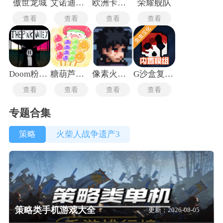
傲世龙城
艾诺迪亚3高爆版
欧洲卡车模拟器3最新版
荣耀舰队
查看
查看
查看
查看
Doom粉红谷模组
糖葫芦达人中文版
像素火影次世代最新版
G沙盒复仇汉化版
查看
查看
查看
查看
专题合集
策略
火柴人战争遗产3
策略类手机游戏大全
更新：2026-08-05