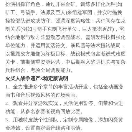
扮演指挥官角色，通过开采金矿、训练多样化兵种(如
矿工、弓箭手、法师及巨人)来组建军团，并实时拖拽
操控部队进攻或防守。强调深度策略性：兵种间存在克
制关系(例如弓箭手克制飞行单位，巨人抵御近战)，需
结合地形与敌方阵型动态调整战术。需研发科技树强化
单位能力，并运用复活符文、暴风雪等法术扭转战局，
以摧毁敌方雕像为终极目标。战役模式包含渐进式难度
关卡，前期侧重资源运营，中后期融入陷阱机关与复杂
兵种组合，考验全局调度能力。
火柴人战争遗产3稳定版说明
1、全力推进多个章节的丰富活动开发，包括全动画漫
画书和音乐视频风格的过场动画。
2、观看并分享游戏实况，灵活使用暂停、倒带和快进
功能，从多名参赛者视角回放比赛。
3、用独特皮肤个性部队，定制专属雕像，添加闪亮黄
金装饰，设置自定语音线路和表情。