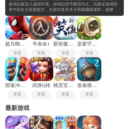
推动玩家深入虚拟环境。游戏以情节驱动为主，玩家在游戏世
界中的自主探索能力，在面对复杂关卡和隐藏线索时，能够通
过观察、推理和逻辑判断来推进剧情发展。游戏机制往往围绕
着环境互动展开，玩家需要与场景中的物体、角色或机制进行
交互，解锁新的路径或揭示故事背景。这种设计增强沉浸感，
也使得每一次探索都充满不确定性与惊喜。
超凡蜘蛛侠2免谷歌版
半条命1
新笑傲江湖
皇家守卫军2中文版
查看
查看
查看
查看
部落冲突皇室战争国际服
武侠Q传
精灵宝可梦白2
发条骑士2安卓版
查看
查看
查看
查看
最新游戏