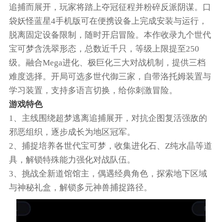
追捕而展开，玩家将踏上夺冠征程并粉碎反派阴谋。口
袋妖怪蓝星4手机版可在便携设备上完成安装与运行，
脱离固定设备限制，随时开启冒险。本作收录九个世代
宝可梦含洗翠形态，总数近千只，等级上限提至250
级。融合Mega进化、极巨化三大对战机制，提供三档
难度选择。开局可选多世代御三家，自带洛托姆装置与
学习装置，支持多语言切换，给你刺激冒险。
游戏特色
1、主线围绕超梦逃离追捕展开，对抗企图复活强敌的
邪恶组织，逐步成长为地区冠军。
2、捕捉培养各世代宝可梦，收集进化石、Z纯水晶等道
具，解锁特殊能力强化对战队伍。
3、挑战全新道馆馆主，偶遇经典角色，探索地下区域
与神秘礼盒，解锁多元神兽捕捉路径。