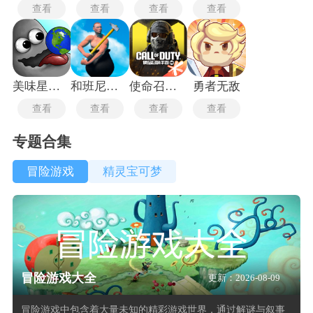
查看
查看
查看
查看
美味星球2中文版
和班尼特福迪一起攻克难关
使命召唤8手机版
勇者无敌
查看
查看
查看
查看
专题合集
冒险游戏
精灵宝可梦
冒险游戏大全
更新：2026-08-09
冒险游戏中包含着大量未知的精彩游戏世界，通过解谜与叙事