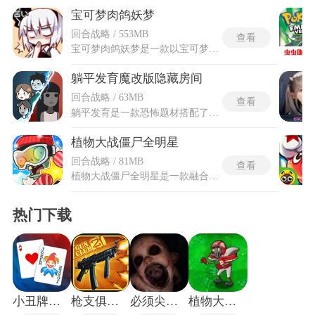
宝可梦肉鸽妖梦
回合战略 / 553MB
查看
宝可梦肉鸽妖梦是一款以宝可梦世界为背景的肉鸽冒险游戏，扮演训练师控制可爱宝可梦进行实时战斗，在随机生成的关卡中面对源源不断的敌人，释放华丽技能实现爽快割草体验。提供数百种可解锁宝可梦角色，每个角色拥有专属外观、属性和能力(如小火龙等初始选择)，需通过捕捉同种宝可梦提升个体值来增强战力，并利用商店道具强化武器属性，应对地牢探索和不确定性挑战。
躺平发育魔改版隐藏房间
回合战略 / 63MB
查看
躺平发育是一款恐怖题材搭配了高清像素画面风格的塔防策略游戏，玩家依旧需要在夜间躲避猎梦者，通过上床积累资源，并投资升级房门、床铺以及建造多种防御塔。躺平发育魔改版隐藏房间版本在原有版本玩法的基础上进行了游戏数据的一些修改，同时引入了隐藏房间的探索机制，为游戏过程增加了随机性与探索乐趣，新加入的隐藏房间可能包含稀有资源、特殊炮台或功能道具，显著改变了每局游戏的经济运营与建筑布局策略，游戏在保留塔防对抗紧张感的同时，融入了轻度roguelike元素，使得玩家的发育路径与防守策略更具多样性。
植物大战僵尸全明星
回合战略 / 81MB
查看
植物大战僵尸全明星是一款融合经典塔防与角色养成的策略游戏，在保留系列核心玩法的基础上进行了全面创新。玩家将指挥各类拥有独特能力的植物战士，在多样场景中抵御僵尸大军的进攻，合理分配阳光资源、搭配植物阵容是取胜关键。植物大战僵尸全明星加入了装备系统、精灵养成、PVP对战等全新内容，还有丰富的关卡模式和活动挑战，既延续了经典IP的趣味性，又新增了多重策略维度，让玩家在守护家园的过程中，体验全新的塔防竞技乐趣，适合各类喜欢策略游戏的玩家沉浸式体验。
热门下载
小丑牌手机版
枪支俱乐部2中文版
必须尖叫手机版
植物大战僵尸军事版