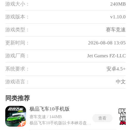
游戏大小：
240MB
游戏版本：
v1.10.0
游戏类型：
赛车竞速
更新时间：
2026-08-08 13:05
游戏厂商：
Jet Games FZ-LLC
系统要求：
安卓4.5+
游戏语言：
中文
同类推荐
极品飞车10手机版
赛车竞速 / 144MB
查看
极品飞车10手机版以卡本峡谷盘山路段与城郊街区作为主要行驶场地，摒弃端游复杂长线叙事，改用分段式剧情推进，依靠赛事胜利解锁各类车辆、改装配件与赛道区域。极品飞车10手机版针对便携设备的屏幕、操控逻辑重新调整框架，精简冗余画面素材，保留峡谷街头竞速核心框架，适配随身开启游玩的使用场景。赛事划分峡谷单挑、计时漂移、街区占领三类模式，对局内可召唤队友释放专属辅助能力，全程无冗长过场动画，单局时长压缩适配碎片化游玩时段，不用固定设备就能体验山道急弯竞速、车辆深度改装全套内容，完整复刻原作地下街头飙车的核心氛围。