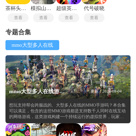
茶杯头大冒险手游
模拟山羊僵尸版
超级英雄联盟中文版
代号破晓
查看
查看
查看
查看
专题合集
mmo大型多人在线
mmo大型多人在线游戏合集
更新：2026-08-04
想玩支持帮会跨服战的、大型多人在线的MMO手游吗？本合集
可以满足，包含的这些MMO游戏都是支持数千人同时在线互动
的网络游戏，这类游戏构建一个持续运行的虚拟世界，玩家登
录后操控自定义角色在该世界中进行探索与战斗。角色成长体
系通常包含等级提升与技能学习两类路径，击败怪物或完成任
务获得经验值，累积满额后等级提升并解锁新能力。任务系统