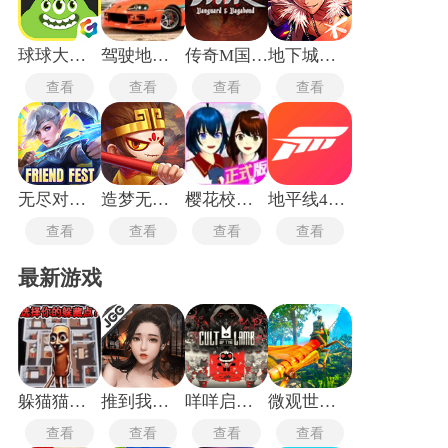
发布多样目标，包括收集物品、击败指定敌人或护送非玩家角
色到特定地点。经济系统设置独立交易渠道，玩家之间直接交
换装备与消耗品，部分采用拍卖行模式进行竞价买卖。公会机
球球大作战驯龙团
驾驶地带OL
传奇M国际服
地下城与勇士国际服
制允许长期协作的玩家组建固定社群，占领领地的公会能获取
查看
查看
查看
查看
专属资源产地。
无尽对决体验服
造梦无双最新版
樱花校园模拟器婴儿版
地平线4最新版
查看
查看
查看
查看
最新游戏
躲猫猫行动手机版
推到我总裁
咩咩启示录安卓版
微观世界生存
查看
查看
查看
查看