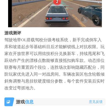
游戏测评
驾驶地带OL搭载驾校分级考核系统，新手完成倒车入
库和坡道起步等基础科目后才能解锁线上对抗权限。玩
家在开放世界可以用炫技积分兑换新车，持续甩尾和飞
跃动作产生的漂移点数能够直接抵扣购车款。动态排位
联赛每月重置四个段位，连胜场次影响隐藏匹配分，同
阶玩家优先进入同一对战房间。车辆改装区包含轮毂倾
斜角调整与悬挂软硬度细分参数，每个套件安装后实时
改变过弯抓地力。
游戏
信息
意见反馈