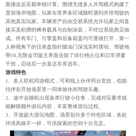
面撞击反应都单独计算。围绕无缝多人共驾模式构建了
度假海岸地图，玩家在世界各区域随时遇到并排驾驶的
其他真实玩家。车辆资产自由交易系统允许玩家之间直
接买卖积攒的稀有载具与自制涂装，不经过系统商店抽
成。所有车门、引擎盖和后备箱盖均可逐级打开，第一
人称视角下的仪表盘指针随油门深浅实时摆动。驾驶地
带OL无限金币版主界面去除了排行榜占位和日常弹窗
干扰，启动后一步直达车库选车。
游戏特色
1、多人联机同游模式，可和线上伙伴同台竞技，也能
结伴在开放场景里一同体验休闲驾驶乐趣。
2、途中会随机出现各类行驶小任务，完成对应要求就
能解锁额外游玩内容，丰富整体游玩过程。
3、开放超大游玩地图，场景划分多个特色区域，各处
环境风格不一样，可供探索的空间十分充足。