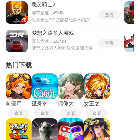
恶灵骑士2
赛车竞速 / 45MB
查看
恶灵骑士2中文版是暗黑风格的摩托竞速闯关游戏，玩家化身亡灵骑士，骑着各式机车穿梭在充满诡异古堡与荒原的异世界赛道之中。赛道沿途布设大量突发机关与地狱魔物，巨龙、恶魔等异界生灵沿路阻拦行进，部分怪物能够主动击倒，剩余危险生物只能依靠走位躲闪规避。恶灵骑士2中文版的游戏内容已经全部汉化，为玩家消除了语言障碍。玩家需要在限定时限内顺着路标指引奔赴终点，行进途中完成腾空特技、翻越障碍等动作，消灭沿途敌人能够积攒成长点数，闯关结算所得钱币可以用于购置款式各异的全新摩托车型。
梦想之路多人游戏
赛车竞速 / 522MB
查看
梦想之路多人游戏汉化版能为你开启狂野的赛车竞速对决，驾驶各种造型酷炫的赛车，与全球玩家展开狂野的竞速对决，顺利完成每一道关卡。梦想之路多人游戏汉化版将原本英文界面完全汉化为中文，消除语言障碍，让国内玩家能轻松理解各种文本介绍。能够自由改装车辆外观与性能部件，每场比赛都提供多种赛道地图与天气变化。还有组队竞速与淘汰赛等多种对战模式，支持好友组队挑战高难度关卡。让你在风驰电掣中体验紧张刺激的竞速快感，与好友一起享受并驾齐驱的乐趣。
热门下载
向僵尸开炮
孤舟求生正版
偶像大师闪耀色彩
女王之刃手游
查看
查看
查看
查看