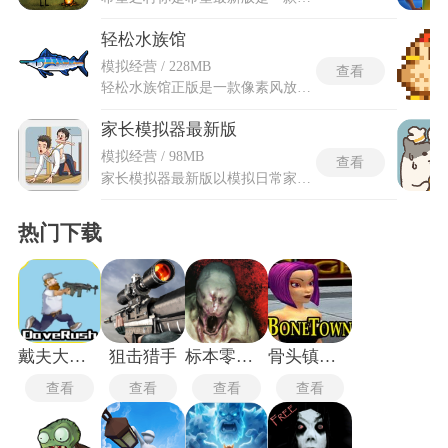
轻松水族馆
模拟经营 / 228MB
查看
轻松水族馆正版是一款像素风放置养成游戏，主打减压治愈体验。玩家从基础水族箱起步，购买鱼苗培育，随真实时间成长后售卖获利，逐步解锁稀有鱼种、升级鱼缸与场馆空间。轻松水族馆正版拥有完整的游戏内容、官方持续更新及安全保障，玩家可通过正规渠道下载，享受无病毒、无恶意插件的纯净体验。游戏提供丰富配色与自由布局，可自定义装饰造景，打造专属水下世界。全程节奏舒缓，无强制任务与时长要求，碎片化时间即可打理，在轻松氛围中感受养鱼乐趣与收集成就感。
家长模拟器最新版
模拟经营 / 98MB
查看
家长模拟器最新版以模拟日常家庭生活为核心主题，让玩家沉浸式体验为人父母的各类日常琐事。游戏搭建出贴近现实的居家场景，还原了生活里大大小小的各类事件，从照料起居到陪伴相处，每一处细节都贴合真实生活状态。家长模拟器最新版优化了原有游玩体验，补足了旧版本里存在的细节问题，同时新增趣味玩法与场景内容，让整体游玩体验变得更加丰富流畅。游玩过程中会接连遇到各式各样的突发状况，需要玩家结合实际情况做出对应的选择与处理。游戏里设置了丰富的互动环节，每一次选择都会带来不一样的情节走向，能让人反复体验不同的生活故事。
热门下载
戴夫大战僵尸m木糖m
狙击猎手
标本零联机版
骨头镇中文版
查看
查看
查看
查看