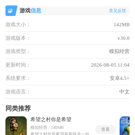
游戏
信息
意见反馈
游戏大小：
142MB
游戏版本：
v30.0
游戏类型：
模拟经营
更新时间：
2026-08-05 11:04
系统要求：
安卓4.5+
游戏语言：
中文
同类推荐
希望之村你是希望
模拟经营 / 140MB
查看
希望之村你是希望最新版是一款以生命轮回与文明演进为核心的沙盒生存游戏，玩家会在有限时间里经历从婴儿到老者的完整一生，从零开始在荒野中收集资源、制作工具、搭建家园、繁衍后代，一步步推动部落从原始石器时代走向更高级的文明阶段。希望之村你是希望最新版全面优化升级，新增更多科技分支、随机事件与建筑类型，优化画面细节、联机流畅度与资源平衡，修复运行异常问题，让体验更完整。游戏以独特的时间机制，让每一次重生都有全新开局，可能降生在成熟部落享受庇护，也可能独自在荒野开荒求生，每一次选择都会影响部落的存续与发展。