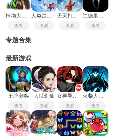
植物大战僵尸玩梗版
人类跌落梦境
天天打雪仗
兰德里纳河的地下室
查看
查看
查看
查看
专题合集
最新游戏
王牌刺客
大话剑仙
女神异闻录5皇家版
火柴人格斗家无敌版
查看
查看
查看
查看