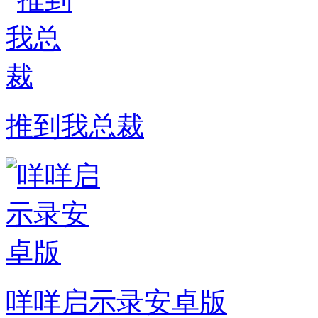
推到我总裁
咩咩启示录安卓版