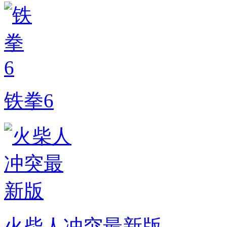
铁拳6
火柴人冲突最新版