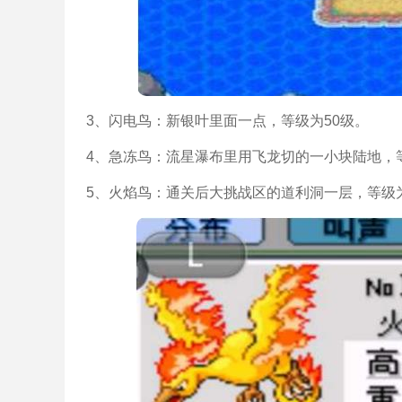
3、闪电鸟：新银叶里面一点，等级为50级。
4、急冻鸟：流星瀑布里用飞龙切的一小块陆地，等
5、火焰鸟：通关后大挑战区的道利洞一层，等级为