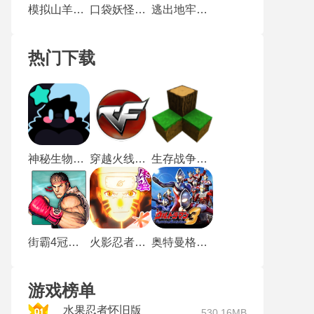
模拟山羊太空废物
口袋妖怪心金魂银汉化版
逃出地牢手机版
热门下载
神秘生物公园最新版
穿越火线单机版
生存战争野人岛
街霸4冠军版
火影忍者体验服
奥特曼格斗进化3高清汉化版
游戏榜单
水果忍者怀旧版
530.16MB