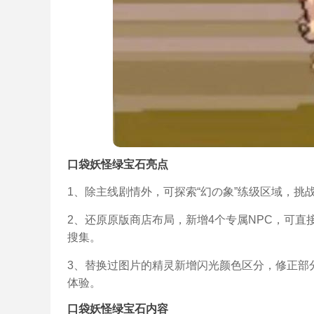
口袋妖怪绿宝石亮点
1、除主线剧情外，可探索“幻の象”练级区域，
2、还原原版商店布局，新增4个专属NPC，可
搜集。
3、替换过图片的精灵新增闪光颜色区分，修正部
体验。
口袋妖怪绿宝石内容