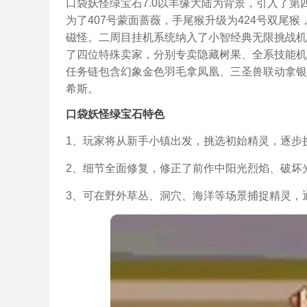
口袋妖怪绿宝石7.0以丰缘大陆为背景，引入了第
为了407号蒙面蔷薇，手尾猴升级为424号双尾猴
磁怪。二周目挂机系统纳入了小智经典无限挑战机
了四位特殊卖家，分别专卖隐藏树果、全系技能机
任务链包含幻象金色羽毛拿凤凰、三圣兽联动拿银
希斯。
口袋妖怪绿宝石特色
1、玩家将从新手小镇出发，挑选初始精灵，逐步
2、细节全面修复，修正了前作中阳光烈焰、破坏
3、可在野外草丛、洞穴、海洋等场景捕捉精灵，