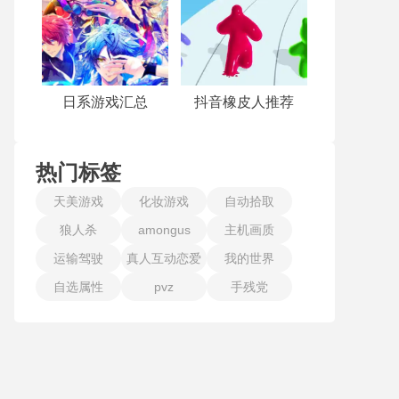
日系游戏汇总
抖音橡皮人推荐
热门标签
天美游戏
化妆游戏
自动拾取
狼人杀
amongus
主机画质
运输驾驶
真人互动恋爱
我的世界
自选属性
pvz
手残党