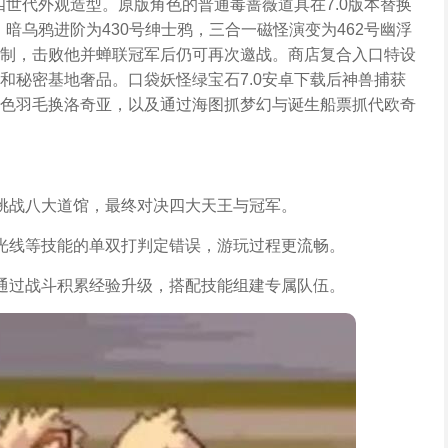
四世代外观造型。原版角色的普通毒蔷薇道具在7.0版本替换
，暗乌鸦进阶为430号绅士鸦，三合一磁怪演变为462号幽浮
制，击败他并蝉联冠军后仍可再次邀战。商店复合入口特设
和秘密基地奢品。口袋妖怪绿宝石7.0安卓下载后神兽捕获
色羽毛换洛奇亚，以及通过海图抓梦幻与诞生船票抓代欧奇
挑战八大道馆，最终对决四大天王与冠军。
光线等技能的单双打判定错误，游玩过程更流畅。
通过战斗积累经验升级，搭配技能组建专属队伍。