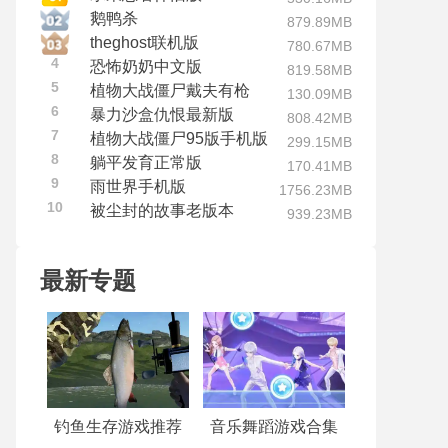
鹅鸭杀
879.89MB
theghost联机版
780.67MB
4
恐怖奶奶中文版
819.58MB
5
植物大战僵尸戴夫有枪
130.09MB
6
暴力沙盒仇恨最新版
808.42MB
7
植物大战僵尸95版手机版
299.15MB
8
躺平发育正常版
170.41MB
9
雨世界手机版
1756.23MB
10
被尘封的故事老版本
939.23MB
最新专题
钓鱼生存游戏推荐
音乐舞蹈游戏合集