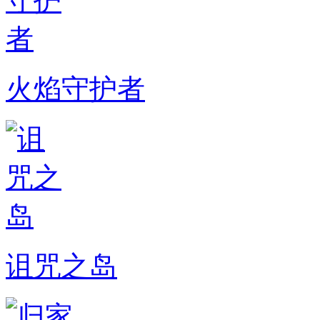
火焰守护者
诅咒之岛