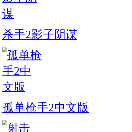
杀手2影子阴谋
孤单枪手2中文版