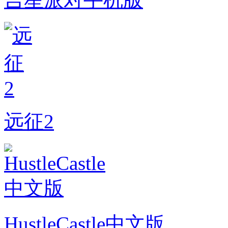
远征2
HustleCastle中文版