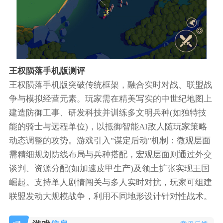
王权陨落手机版测评
王权陨落手机版突破传统框架，融合实时对战、联盟战
争与模拟经营元素。玩家需在精美写实的中世纪地图上
建造防御工事、研发科技并训练多文明兵种(如独特技
能的骑士与远程单位)，以抵御智能AI敌人随玩家策略
动态调整的攻势。游戏引入"谋定后动"机制：微观层面
需精细规划防线布局与兵种搭配，宏观层面则通过外交
谈判、资源分配(如加速皮甲生产)及领土扩张实现王国
崛起。支持单人剧情闯关与多人实时对抗，玩家可组建
联盟发动大规模战争，利用不同地形设计针对性战术。