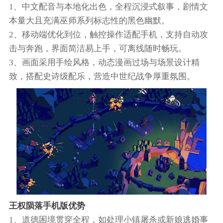
1、中文配音与本地化出色，全程沉浸式叙事，剧情文
本量大且充满巫师系列标志性的黑色幽默。
2、移动端优化到位，触控操作适配手机，支持自动攻
击与奔跑，界面简洁易上手，可离线随时畅玩。
3、画面采用手绘风格，动态漫画过场与场景设计精
致，搭配史诗级配乐，营造中世纪战争厚重氛围。
王权陨落手机版优势
1、道德困境贯穿全程，如处理小镇屠杀或新娘逃婚事