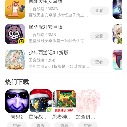
百战天虫安卓版
回合战略 / 36MB
查看
百战天虫安卓版以搞怪虫子为主角，单人战役包含二十个以上关卡，难度梯度清晰，涵盖基础教学、地形解谜及Boss战挑战。多人联机支持四人实时对战，提供自建房间和好友邀请等社交功能。新增的十人同图大逃杀式混战模式支持动态缩圈与空投补给，赛季制竞技排位赛采用ELO匹配算法与段位继承系统。所有模式共享统一物理引擎，确保爆炸推力和重力加速度等数值保持一致。百战天虫安卓版设计了十个训练关卡，帮助新玩家逐步掌握基础操作和战术逻辑。安卓版的全部关卡和模式均围绕回合制策略对抗展开，每个回合都需要考虑地形高低和武器射程等多种因素。
堡垒派对安卓版
回合战略 / 3MB
查看
堡垒派对安卓版是一款融合生存竞技、战术射击与创意建造的手游，以百人同图对抗为核心，打造沉浸式竞技体验。堡垒派对安卓版可搭堡垒攻防，触屏操作流畅，适配安卓系统，随时开黑对战。玩家空降开放地图后，需快速搜寻武器、材料与补给，灵活搭建掩体应对围攻，在不断收缩的安全区中周旋厮杀。地图设计兼顾策略性与探索感，既有开阔野区也有密集城区，动态天气与可破坏环境进一步丰富玩法层次。堡垒派对安卓版兼顾硬核射击反馈与建筑微操空间，单局时长紧凑，胜负往往在几秒内逆转，既能满足竞技需求，也能适配碎片时间体验。
少年西游记0.1折版
回合战略 / 2GB
查看
少年西游记0.1折版是一款以西游故事为蓝本的回合制卡牌手游，将经典角色与奇幻冒险融入策略对战之中。游戏构建出瑰丽绚烂的西行世界，玩家可收集并培养师徒及各路神妖卡牌，在回合博弈中施展技能、搭配阵容闯关探险。少年西游记0.1折安卓新版本额外呈献特权指令、十万真充、返利商城与0.1折钜惠等丰厚福利，让历程更显轻松与畅快。西游情怀与卡牌策略彼此交织，既唤起熟悉记忆，又以实惠礼遇降低探索门槛，为喜爱回合对抗与神话题材的玩家开启一段满载惊喜的取经征程。
热门下载
青鬼2
星际战争异形入侵最新版
忍者神龟安卓版
加查俱乐部可爱屋
查看
查看
查看
查看