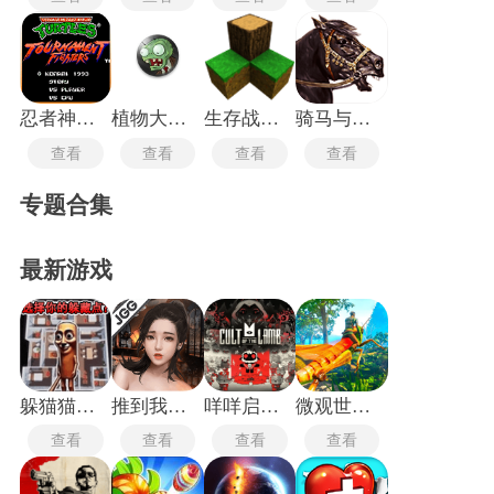
忍者神龟格斗中文版
植物大战僵尸TV触控版
生存战争2.3插件版
骑马与砍杀2中文版
查看
查看
查看
查看
专题合集
最新游戏
躲猫猫行动手机版
推到我总裁
咩咩启示录安卓版
微观世界生存
查看
查看
查看
查看