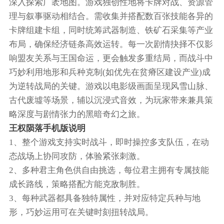
深入探索广袤地图。游戏独创性地将卡牌对战、资源管
理与叙事驱动相结合。需收集并搭配数百张技能各异的
卡牌组建卡组，同时统筹武器制造、铁矿石采集等产业
布局，确保经济链条高效运转。每一次剧情抉择不仅影
响盟友关系与王国命运，更会触发多重结局，而战斗中
巧妙利用地形和兵种克制(如优先在贫瘠区建设产业)成
为逆转战局的关键。游戏以电影级画面呈现风雪山脉、
古代废墟等场景，辅以沉浸式音效，为玩家带来兼具策
略深度与剧情张力的黑暗奇幻之旅。
王权陨落手机版说明
1、整个游戏支持实时战斗，即时操控多支队伍，在动
态战场上协同攻防，体验紧张刺激。
2、多种君主角色供自由挑选，每位君主拥有专属技能
成长路线，策略搭配方能克敌制胜。
3、每种武器都具备独特属性，并对应特定兵种与地
形，巧妙运用可在关键时刻扭转战局。