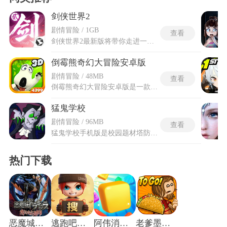
剑侠世界2
剧情冒险 / 1GB
查看
剑侠世界2最新版将带你走进一个国风江湖世界，你将踏入烟雨朦胧的大宋江湖，从初入师门的无名少侠开始书写属于自己的武侠传奇。剑侠世界2最新版上线限时玩法寿阳城妖灵乱象，参与击退妖灵可获宠物装备奖励，修复部分已知 Bug，优化活动道具获取体验及界面提示。能够自由选择不同流派的武学功法，在广袤的山河大地图里御剑飞檐，邂逅各路江湖奇人。还有热血的阵营攻防战和藏在山野秘境里的专属奇遇剧情等你慢慢探索，体验完全不同的修仙冒险。
倒霉熊奇幻大冒险安卓版
剧情冒险 / 48MB
查看
倒霉熊奇幻大冒险安卓版是一款以经典动画角色倒霉熊为核心的休闲冒险类游戏，延续了原作幽默搞怪的风格，打造出充满奇趣与挑战的冒险世界。倒霉熊奇幻大冒险安卓版是正版IP授权的横版闯关手游，专为安卓系统优化，玩家操控呆萌倒霉熊，在奇幻场景中跳跃闯关、破解机关、收集道具，还原动画幽默风格，安卓操作流畅适配触屏，虚拟按键灵敏，关卡丰富难度循序渐进，支持单机畅玩，碎片化时间轻松体验欢乐冒险。玩家将操控憨态可掬的倒霉熊，开启一段未知的奇幻旅程，在多样的主题场景中穿梭，克服各类机关陷阱，收集关键道具，解锁全新剧情与隐藏彩蛋，带来全新的冒险体验。
猛鬼学校
剧情冒险 / 96MB
查看
猛鬼学校手机版是校园题材塔防生存类游戏，游戏以诡异校园为核心场景，搭建双阵营对抗体系，玩家可自主选择阵营展开博弈。猛鬼学校手机版专为手机操作模式优化适配，摆脱设备场地限制，随时随地开启对局。选择人类阵营时，需抢占安全教室搭建防御工事、积累对局资源，抵御暗处猛鬼的轮番侵袭；选择猛鬼阵营则可主动出击，突破人类防御防线。游戏融合资源运营、布局规划与策略对抗玩法，搭配贴合场景的音效画面，营造出紧张刺激的沉浸式对局氛围，多样的关卡场景和趣味机制，让每一轮对局都具备全新的博弈体验。
热门下载
恶魔城被夺走的刻印
逃跑吧少年小米版
阿伟消消消
老爹墨西哥塔可饼店