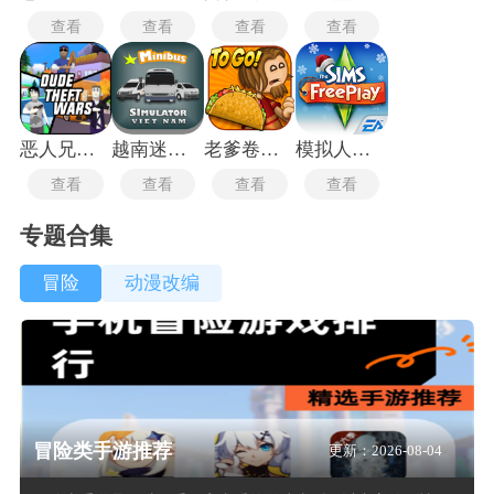
查看
查看
查看
查看
恶人兄弟战争
越南迷你卡车模拟器
老爹卷饼店
模拟人生4畅玩版
查看
查看
查看
查看
专题合集
冒险
动漫改编
冒险类手游推荐
更新：2026-08-04