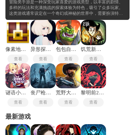
冒险类手游是一种深受玩家喜爱的游戏类型，以丰富的剧情、
多样的玩法和充满挑战的探索体验为特色，吸引了众多玩家。
这类游戏通常设定在一个奇幻或神秘的世界中，需要扮演特定
角色，通过解谜、战斗、探索等方式完成各种任务，逐步揭开
故事的真相。冒险类手游的玩法多样，包括动作冒险、解谜冒
险、角色扮演冒险等多种类型。例如，群星之子是一款神话题
材的RPG探索卡牌放置手游，玩家可以体验不同神话体系中的
角色故事，搭配丰富的技能阵容。而饥困荒野则是一款沙盒冒
险类手游，在未知的世界中收集物资，面对各种危险，游戏强
像素地牢2内置mod
异形探索eve
包包自走棋免广告版
饥荒新家园联机版
调联机合作。
查看
查看
查看
查看
谜语小丑冷狐版
丧尸枪手3D
荒野大镖客2汉化版
黎明前20分钟免广告版
查看
查看
查看
查看
最新游戏