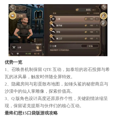
优势一览
1、召唤兽机制保留 QTE 互动，如泰坦的岩石投掷与希
瓦的冰风暴，触发时伴随全屏特效。
2、隐藏房间与彩蛋散布地图，如锤头鲨的秘密商店与
沙漠中的仙人掌雕像，探索价值高。
3、Q 版角色设计高度还原原作个性，关键剧情浓缩呈
现，保留诺克提斯与伙伴们的核心互动。
最终幻想15口袋版游戏攻略