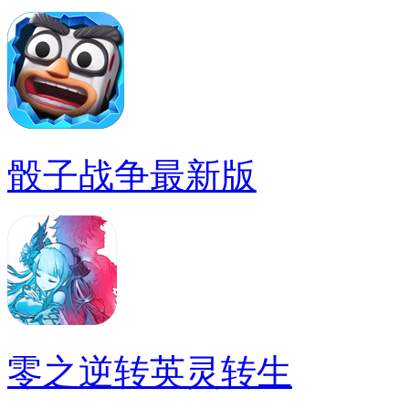
骰子战争最新版
零之逆转英灵转生