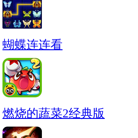
蝴蝶连连看
燃烧的蔬菜2经典版