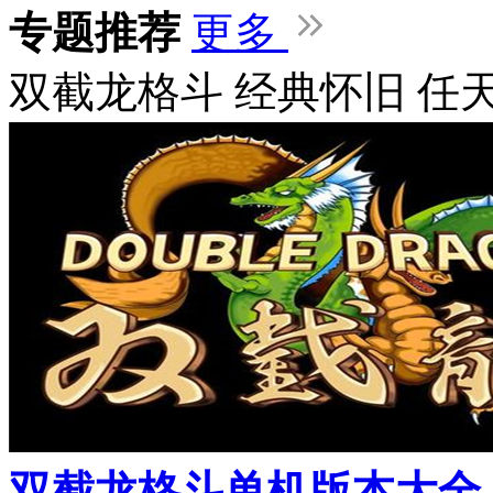
专题推荐
更多
双截龙格斗
经典怀旧
任
双截龙格斗单机版本大全