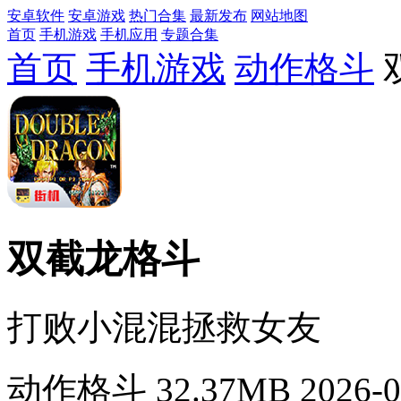
安卓软件
安卓游戏
热门合集
最新发布
网站地图
首页
手机游戏
手机应用
专题合集
首页
手机游戏
动作格斗
双截龙格斗
打败小混混拯救女友
动作格斗
32.37MB
2026-0