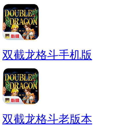
双截龙格斗手机版
双截龙格斗老版本