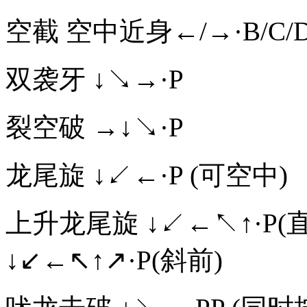
空截 空中近身←/→·B/C/
双袭牙 ↓↘→·P
裂空破 →↓↘·P
龙尾旋 ↓↙←·P (可空中)
上升龙尾旋 ↓↙←↖↑·P(直上)
↓↙←↖↑↗·P(斜前)