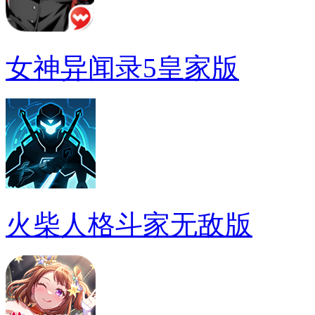
女神异闻录5皇家版
火柴人格斗家无敌版