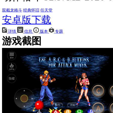
双截龙格斗
经典怀旧
任天堂
安卓版下载
详情
信息
版本
专题
游戏截图