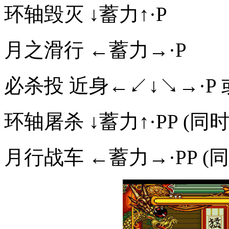
环轴毁灭 ↓蓄力↑·P
月之滑行 ←蓄力→·P
必杀投 近身←↙↓↘→·P 
环轴屠杀 ↓蓄力↑·PP (同时
月行战车 ←蓄力→·PP (