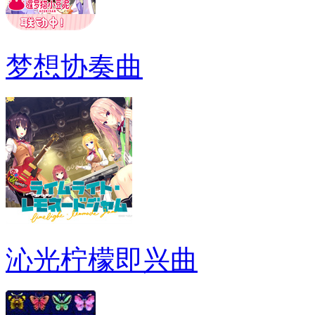
梦想协奏曲
沁光柠檬即兴曲