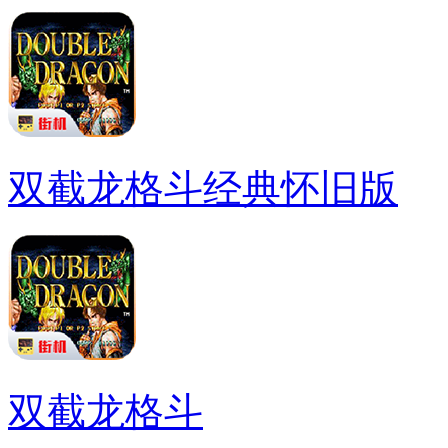
双截龙格斗经典怀旧版
双截龙格斗