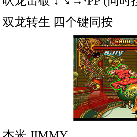
吠龙击破 ↓↘→·PP (同时
双龙转生 四个键同按
杰米 JIMMY