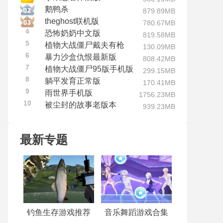
鹅鸭杀
879.89MB
theghost联机版
780.67MB
4
恐怖奶奶中文版
819.58MB
5
植物大战僵尸戴夫有枪
130.09MB
6
暴力沙盒仇恨最新版
808.42MB
7
植物大战僵尸95版手机版
299.15MB
8
躺平发育正常版
170.41MB
9
雨世界手机版
1756.23MB
10
被尘封的故事老版本
939.23MB
最新专题
钓鱼生存游戏推荐
音乐舞蹈游戏合集