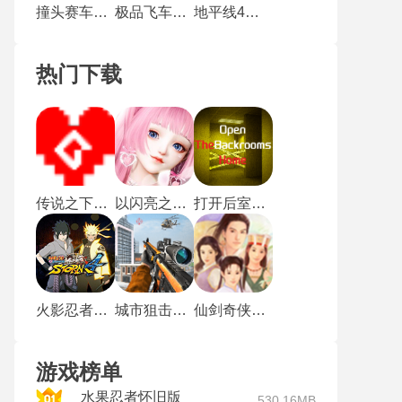
撞头赛车国际版
极品飞车17最高通缉
地平线4最新版
热门下载
传说之下沃玛战
以闪亮之名新马服
打开后室归宿
火影忍者究极风暴4手机版
城市狙击行动
仙剑奇侠传1重制版
游戏榜单
水果忍者怀旧版
530.16MB