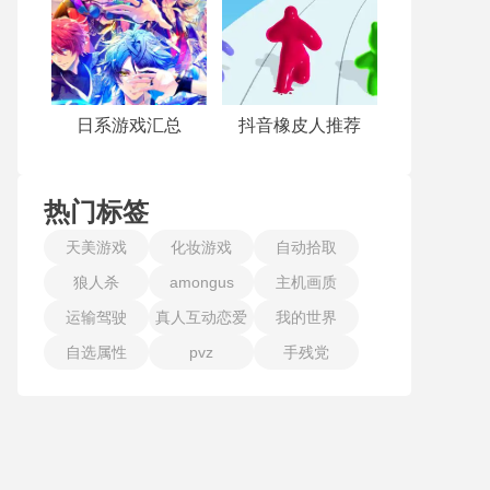
日系游戏汇总
抖音橡皮人推荐
热门标签
天美游戏
化妆游戏
自动拾取
狼人杀
amongus
主机画质
运输驾驶
真人互动恋爱
我的世界
自选属性
pvz
手残党