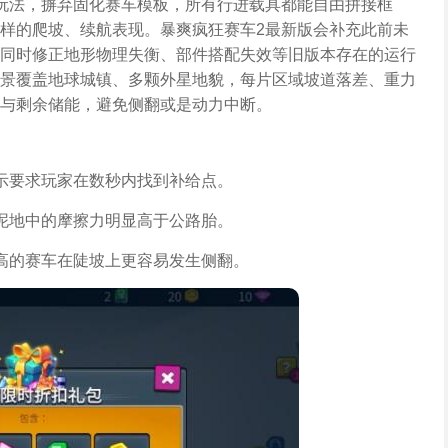
玩法，摒弃固化赛车模板，所有行进载具都能自由拼接框
样的爬坡、续航表现。暴爽疯狂赛车2最新版会补充此前未
同时修正地形物理失衡、部件搭配失效等旧版本存在的运行
景覆盖地球城镇、多颗外星地貌，每片区域坡道落差、重力
与剩余储能，避免侧翻或是动力中断。
示要求玩家在数秒内找到补给点。
泥地中的摩擦力明显高于公路胎。
高的赛车在陡坡上更容易发生侧翻。