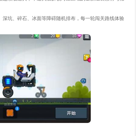
、深坑、碎石、冰面等障碍随机排布，每一轮闯关路线体验