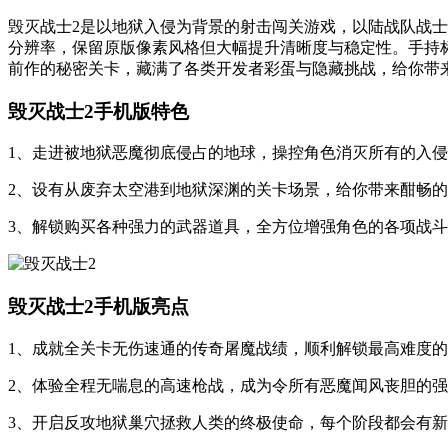
毁灭战士2是以地狱入侵为背景的射击闯关游戏，以陆战队战士的身份
分辨率，保留原版像素风格但大幅提升清晰度与稳定性。手持
前作的秘密关卡，藏满了各类开发者彩蛋与隐藏挑战，给你带
毁灭战士2手机版特色
1、走进被地狱恶魔彻底侵占的地球，操控角色消灭所有的入
2、设有从废弃太空港到地狱深渊的关卡场景，给你带来酣畅
3、解锁购买各种强力的武器道具，全方位增强角色的各项战
毁灭战士2手机版亮点
1、成就全关卡无伤速通的传奇屠魔战绩，顺利解锁最高难度
2、体验全程无喘息的高速枪战，成为令所有恶魔闻风丧胆的
3、开启反攻地狱巢穴拯救人类的终极使命，每个阶段都会有