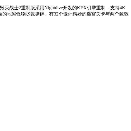
制版采用Nightdive开发的‌KEX引擎‌重制，支持‌4K
的地狱怪物尽数撕碎。有32个设计精妙的迷宫关卡与两个致敬