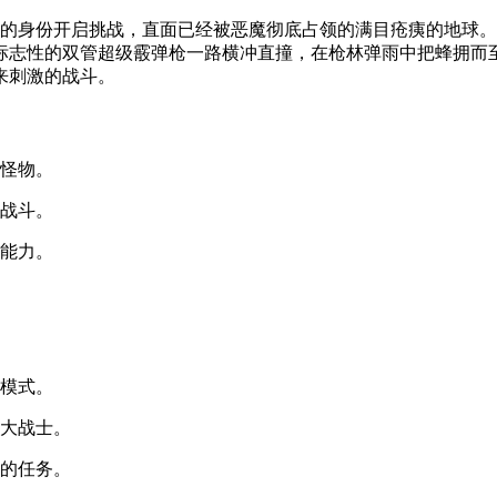
开启挑战，直面已经被恶魔彻底占领的满目疮痍的地球。毁灭战士2重
标志性的双管超级霰弹枪一路横冲直撞，在枪林弹雨中把蜂拥而至
来刺激的战斗。
侵怪物。
的战斗。
斗能力。
的模式。
强大战士。
新的任务。