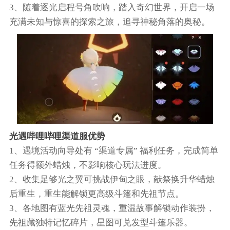
3、随着逐光启程号角吹响，踏入奇幻世界，开启一场
充满未知与惊喜的探索之旅，追寻神秘角落的奥秘。
光遇哔哩哔哩渠道服优势
1、遇境活动向导处有 “渠道专属” 福利任务，完成简单
任务得额外蜡烛，不影响核心玩法进度。
2、收集足够光之翼可挑战伊甸之眼，献祭换升华蜡烛
后重生，重生能解锁更高级斗篷和先祖节点。
3、各地图有蓝光先祖灵魂，重温故事解锁动作装扮，
先祖藏独特记忆碎片，星图可兑发型斗篷乐器。