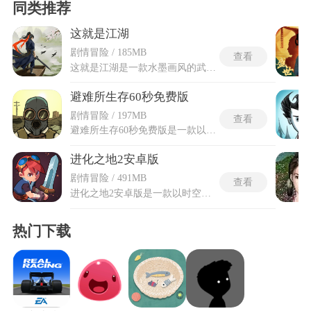
同类推荐
这就是江湖
剧情冒险 / 185MB
查看
这就是江湖是一款水墨画风的武侠对战放置玩法游戏，以文字描绘出真实有趣的江湖世界。玩家可自选出生背景，天赋随机生成，使每位角色的开局独具可能。随后在开放冒险中自由养成，修炼功法与阅历百态。游戏汇聚上百位可解锁的侠客，经由悉心培养可提升实力，成为征途中的得力伙伴。文字叙事与江湖事件交织，构建出充满选择与机缘的武林画卷，让玩家在刀光剑影与情义恩怨中体味成长与抉择的重量，感受自由度与沉浸感并存的江湖人生。
避难所生存60秒免费版
剧情冒险 / 197MB
查看
避难所生存60秒免费版是一款以末日生存为主题的模拟经营游戏。玩家置身于核战争一触即发的紧张局势之中，只有 60 秒的时间来收集食物、水、工具等生存必需品，并带领家人逃往地下避难所。游戏开始后，倒计时立马启动，需在短时间内快速决策，权衡哪些资源最为关键，同时选择救援哪些家人。每个家庭成员都具有独特的技能与属性，如女儿变异后可免疫疾病，这些差异为后续生存带来不同影响。
进化之地2安卓版
剧情冒险 / 491MB
查看
进化之地2安卓版是一款以时空跨越为背景的热血冒险游戏，玩家将在剧情推进中亲历从2D到3D的游戏发展轨迹。场景与机制随进程逐步演变，需掌握横版行动与3D解谜的操作要领，在混乱时空中依靠判断与反应前行。除基础闯关外，还需收集素材强化2D至3D阶段的武器与装备，提升自身属性以应对更强挑战。最终将面对来自不同时空的14位Boss，它们各具专属技能，玩家须灵活切换角色特性，方能在变幻规则下保持应对与生存。
热门下载