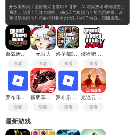
开放世界类手游普遍采用虚幻 5 引擎、AI 渲染技术与物理交互
系统，实现了无缝大地图、动态天气模拟与全局光照效果。从
赛博朋克都市的霓虹折射到奇幻大陆的粒子特效，画面表现力
突破移动端上限，本合集中的的部分作品甚至支持四人联机协
同解谜与实时面部捕捉剧情动画。在玩法设计上，开放世界3A
手游同时也强调多元交互与系统性玩法，玩家能参与战斗、采
集、建造、社交等丰富活动，部分作品还融入AI驱动的事件系
统，增强世界的动态响应与真实感。
血战唐人街中文版
无限大
洛圣都5手游
侠盗猎车手4手游
查看
查看
查看
查看
罗布乐思roblox
孤胆车神维加斯手游
罗布乐思国际服
光遇云游戏
查看
查看
查看
查看
最新游戏