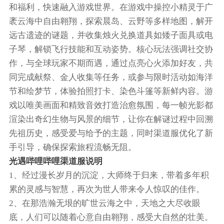
和福利，快速融入游戏世界。在游戏中操控小精灵于广
袤云海中自由翱翔，探索晨岛、云野等多样地图，解开
远古遗迹的谜题，并收集烛火兑换道具如矮子面具或电
子琴，解锁飞行技能和互动姿势。核心玩法强调社交协
作，与全球玩家不期而遇，通过点亮心火添加好友，共
同完成献祭、金人收集等任务，或参与限时活动如海洋
节和绘梦节，体验拍照打卡、染色斗篷等新鲜内容。游
戏以唯美画面和精致音效打造治愈氛围，每一帧光影都
渲染出奇幻生物与风景的细节，让你在解谜过程中回溯
先祖历史，感受爱与给予的主题，同时渠道服优化了新
手引导，确保探索旅程流畅无阻。
光遇哔哩哔哩渠道服说明
1、经过漫长岁月的沉淀，大师终于归来，带着多年积
累的灵感与智慧，再次为世人带来令人惊叹的佳作。
2、在那浩瀚无垠的旷世云海之中，天地之大尽收眼
底，人们可以随着心意自由翱翔，感受大自然的壮美。