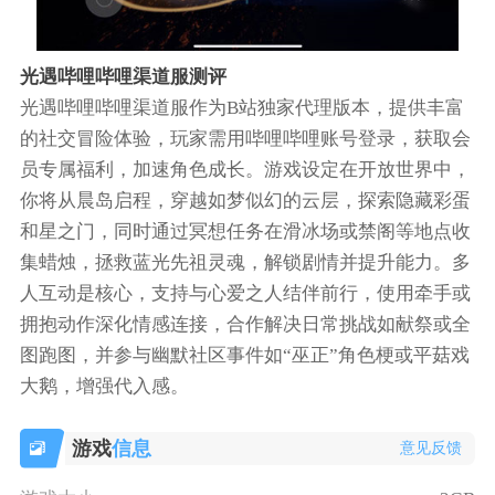
光遇哔哩哔哩渠道服测评
光遇哔哩哔哩渠道服作为B站独家代理版本，提供丰富
的社交冒险体验，玩家需用哔哩哔哩账号登录，获取会
员专属福利，加速角色成长。游戏设定在开放世界中，
你将从晨岛启程，穿越如梦似幻的云层，探索隐藏彩蛋
和星之门，同时通过冥想任务在滑冰场或禁阁等地点收
集蜡烛，拯救蓝光先祖灵魂，解锁剧情并提升能力。多
人互动是核心，支持与心爱之人结伴前行，使用牵手或
拥抱动作深化情感连接，合作解决日常挑战如献祭或全
图跑图，并参与幽默社区事件如“巫正”角色梗或平菇戏
大鹅，增强代入感。
游戏
信息
意见反馈