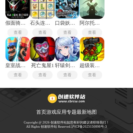
假面骑士英雄寻忆
石头连连看勋章版
口袋妖怪黑白2中文版
阿尔托的冒险
查看
查看
查看
查看
皇室战争九游版
死亡鬼屋1
轩辕剑云之遥
超级装甲战龟最新版
查看
查看
查看
查看
首页
游戏
应用
专题
最新
地图
Copyright @ 2026 创速软件站如您有好的建议请联络我们！
All Rights 创速软件站 Reserved.
沪ICP备2025150898号-3