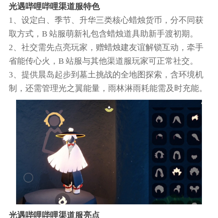
光遇哔哩哔哩渠道服特色
1、设定白、季节、升华三类核心蜡烛货币，分不同获
取方式，B 站服萌新礼包含蜡烛道具助新手渡初期。
2、社交需先点亮玩家，赠蜡烛建友谊解锁互动，牵手
省能传心火，B 站服与其他渠道服玩家可正常社交。
3、提供晨岛起步到墓土挑战的全地图探索，含环境机
制，还需管理光之翼能量，雨林淋雨耗能需及时充能。
光遇哔哩哔哩渠道服亮点