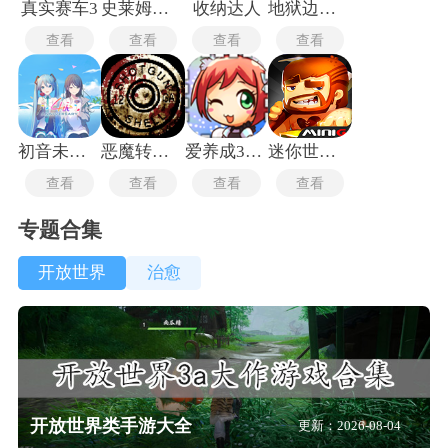
真实赛车3
史莱姆牧场
收纳达人
地狱边境手机版
查看
查看
查看
查看
初音未来世界计划国服
恶魔转盘多人联机版
爱养成3最新版
迷你世界极限版
查看
查看
查看
查看
专题合集
开放世界
治愈
开放世界类手游大全
更新：2026-08-04