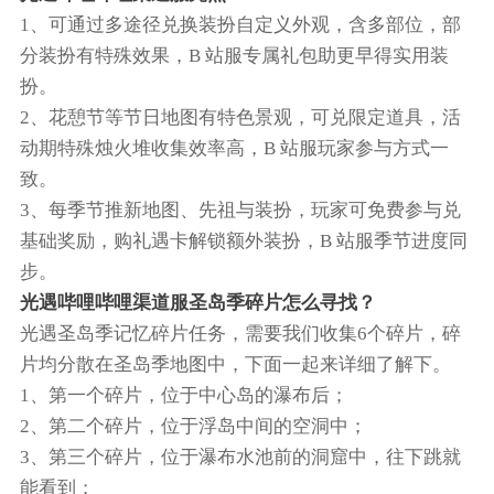
1、可通过多途径兑换装扮自定义外观，含多部位，部
分装扮有特殊效果，B 站服专属礼包助更早得实用装
扮。
2、花憩节等节日地图有特色景观，可兑限定道具，活
动期特殊烛火堆收集效率高，B 站服玩家参与方式一
致。
3、每季节推新地图、先祖与装扮，玩家可免费参与兑
基础奖励，购礼遇卡解锁额外装扮，B 站服季节进度同
步。
光遇哔哩哔哩渠道服圣岛季碎片怎么寻找？
光遇圣岛季记忆碎片任务，需要我们收集6个碎片，碎
片均分散在圣岛季地图中，下面一起来详细了解下。
1、第一个碎片，位于中心岛的瀑布后；
2、第二个碎片，位于浮岛中间的空洞中；
3、第三个碎片，位于瀑布水池前的洞窟中，往下跳就
能看到；