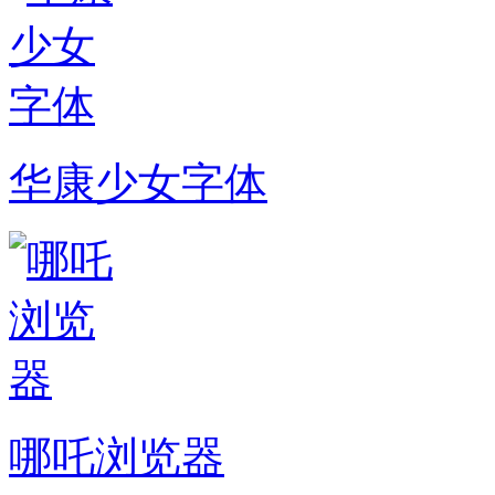
华康少女字体
哪吒浏览器