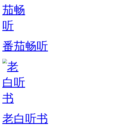
番茄畅听
老白听书