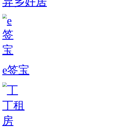
异乡好居
e签宝