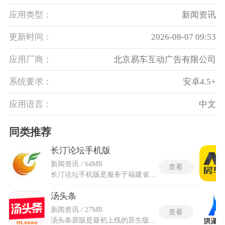
应用类型：
新闻资讯
更新时间：
2026-08-07 09:53
应用厂商：
北京易车互动广告有限公司
系统要求：
安卓4.5+
应用语言：
中文
同类推荐
长汀论坛手机版
新闻资讯 / 64MB
查看
长汀论坛手机版是服务于福建省长汀县及周边地区居民的本地化社区交流应用，将超过十万名活跃居民连接到同一个线上空间，通过预设的本地化标签系统精准分流用户到聚焦长汀或汀州摄影等专属讨论区。用户端实时图文上载工具在发布和回复环节都保留了相机直拍入口，在街边看到突发事件或城市美景，零延时完成从拍摄到发布的完整流程。长汀论坛服务器端部署了大数据分类算法，每日超过五万条新帖通过智能分发机制投送到相关板块首页，大量分散信息不沉底。系统针对手机触控特性重新设计了核心交互界面，将传统论坛的层级菜单折叠为底部固定导航栏，新用户打开就能看懂操作逻辑。
汤头条
新闻资讯 / 27MB
查看
汤头条原版是最初上线的原生版本，集新闻资讯、短视频与趣味激励于一体，让用户既能获取信息又能轻松娱乐。不仅覆盖了主流新闻领域，还特别引入了短视频内容，能够通过更生动直观的方式了解世界。在感兴趣的新闻下发表看法，与其他读者进行思想碰撞，形成独特的讨论氛围。汤头条原版巧妙地融入了游戏化的激励体系，通过各种活动，将用户的日常浏览行为转化为实实在在的奖励，具备强大的个性化推荐能力，能够根据阅读习惯和兴趣偏好，智能筛选并推送可能感兴趣的内容。