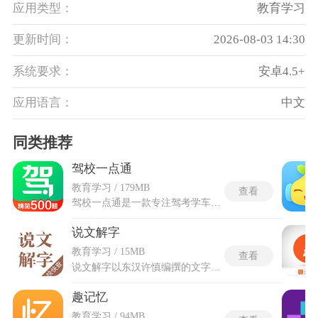
应用类型：
教育学习
更新时间：
2026-08-03 14:30
系统要求：
安卓4.5+
应用语言：
中文
同类推荐
驾校一点通
教育学习 / 179MB
查看
驾校一点通是一款专注驾考学车的综合学习软件，面向驾驶初学者、在职驾驶员、驾校培训机构及有学车意向的用户，提供从选驾校、选教练到报名、练车及考试辅导的全流程服务。平台涵盖驾驶证与资格证题库练习，支持科目一、科目四模拟考试，帮助用户在理论学习阶段夯实交规知识、熟悉题型与考试节奏。通过整合学车资讯与实操指导，让备考更有条理，学习更高效，为顺利考取驾照提供系统化、便捷化的辅助。
说文解字
教育学习 / 15MB
查看
说文解字以东汉许慎编撰的文字典籍为核心基底，完整收录原著全部文字条目与五百四十个基础部首体系，复原古籍原文注解内容，搭配通俗白话转译内容消解古文阅读门槛。说文解字手机版脱离厚重纸质典籍的限制，把传统文字典籍完整转化为移动端可读内容。页面复原古籍排版风貌，同时适配移动端浏览逻辑，提供多种文字检索路径，输入字符、调取部首目录都能快速定位目标文字。每一个收录文字都会展示字形演变脉络，搭配原著原文训释、古籍使用实例，梳理文字诞生之初的造字逻辑。
趣记忆
教育学习 / 94MB