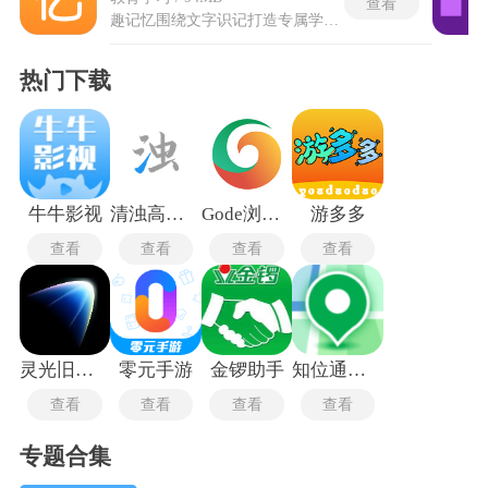
查看
趣记忆围绕文字识记打造专属学习辅助软件，整体内容设计贴合日常识记需求，抛开枯燥死板的背诵模式，搭建多维度记忆学习体系。趣记忆最新版会修正过往使用过程里出现的各类使用问题，同步新增实用学习相关功能，调整原有页面展示逻辑。平台依托图文关联、场景联想两类核心识记思路，把零散文字内容搭配对应具象画面，搭建容易联想的记忆链条，降低长时间识记产生的遗忘速度。日常使用时可自主规划每日识记总量，依据自身掌握情况调整复习频次，系统会依据每段素材掌握程度自动推送回顾内容。
热门下载
牛牛影视
清浊高级版
Gode浏览器最新版
游多多
查看
查看
查看
查看
灵光旧版本
零元手游
金锣助手
知位通测量
查看
查看
查看
查看
专题合集