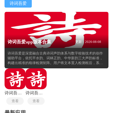
诗词吾爱
诗词吾爱app版本合集
更新：2026-08-08
诗词吾爱是深度融合古典诗词声韵体系与数字校验技术的创作
辅助平台，依托平水韵、词林正韵、中华新韵三大声韵标准，
构建出精准的格律检测矩阵。用户将文本置入检测框后，系统
以颜色编码即时标注平仄偏差——朱红标识声律错位，紫绛提
示韵脚失调，使《唐律》与《宋词》的严谨法度在方寸屏幕间
获得可视化的现代诠释。这种将传统声韵学转化为算法逻辑的
技术路径，不仅涵盖了五言七言的律绝体裁，更延伸至上千种
词牌的骈俪规则，让创作者在推敲过程中拥有了一位不知疲倦
的声韵监工。
诗词吾爱检测工具
诗词吾爱最新版
查看
查看
最新应用