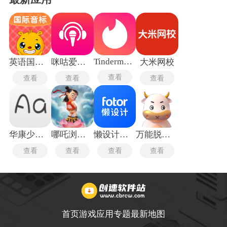
Tindermatch
英语国际音标
咪咕爱唱手机版
大米网校
查看
查看
查看
查看
华康少女字体
哪吒浏览器
懒设计手机版
万能脱壳工具最新版
查看
查看
查看
查看
首页
游戏
应用
专题
最新
地图