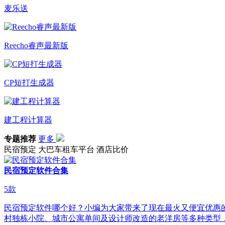
麦乐送
Reecho睿声最新版
CP短打生成器
建工程计算器
专题推荐
更多
民宿预定
大巴车租车平台
酒店比价
民宿预定软件合集
5
款
民宿预定软件哪个好？小编为大家带来了现在最火又便宜优惠的
村独栋小院、城市公寓单间及设计师改造的老洋房等多种类型，