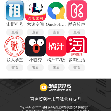
宙斯租号
六速空间
Quickoffice Pro最新版
酷音铃声
查看
查看
查看
查看
联大学堂
小咖秀
橘汁TV版
多淘生活
查看
查看
查看
查看
首页
游戏
应用
专题
最新
地图
Copyright @ 2026 创速软件站如您有好的建议请联络我们！
All Rights 创速软件站 Reserved.
沪ICP备2025150898号-3