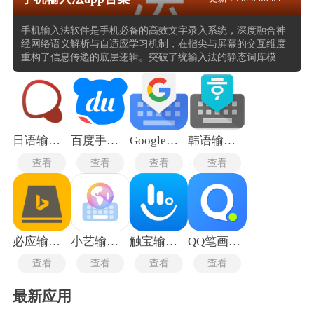
手机输入法软件是手机必备的高效文字录入系统，深度融合神
经网络语义解析与自适应学习机制，在指尖与屏幕的交互维度
重构了信息传递的底层逻辑。突破了统输入法的静态词库模
式，通过实时捕捉用户的语言习惯与场景语境，构建出动态演
化的个性化输入模型。将语音波形识别、手写轨迹解析与拼音
语义映射三大引擎无缝整合，形成立体化的信息输入矩阵。在
离线环境下仍保持高水准的识别稳定性，同时支持跨终端数据
流转与剪贴板内容同步，十分实用。
日语输入法手机版
百度手写输入法最新版
Google输入法安卓版
韩语输入法手机版
查看
查看
查看
查看
必应输入法手机版
小艺输入法
触宝输入法
QQ笔画输入法
查看
查看
查看
查看
最新应用