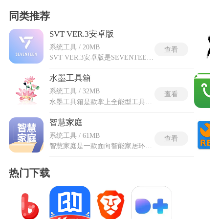
同类推荐
SVT VER.3安卓版
系统工具 / 20MB
查看
SVT VER.3安卓版是SEVENTEEN官方应援棒掌上应用，可通过关联应用实现对实体应援棒的多样化控制。软件支持蓝牙连接，能与应援棒保持实时通信，为用户提供多种灯光与模式选择，并可自由更换颜色，以配合不同现场氛围或歌曲情绪。无论是集体活动还是个人应援，都能通过精细设定让应援表现更具协调感与视觉冲击力。它将移动端的灵活操控与硬件的展示效果结合，使支持方式更富变化与沉浸感，为现场或线上互动营造统一且可自定义的应援体验。
水墨工具箱
系统工具 / 32MB
查看
水墨工具箱是款掌上全能型工具箱应用，采用独特的水墨风格界面设计。涵盖日常工具、图片处理、视频编辑等常见功能，还整合开发工具、计算工具等多种专业功能。丰富的游戏资源和网址导航，无需额外下载其他应用，即可在这款软件中轻松切换工作、学习与娱乐模式，极大地提升使用效率。使用时可以松导出已安装应用的安装包，方便备份或分享给他人，同时支持一键分享应用到其他设备或社交平台。
智慧家庭
系统工具 / 61MB
查看
智慧家庭是一款面向智能家居环境的综合管理软件，以简化设备接入与场景配置为核心，让居家智能系统的建立与调整变得更为省时省力。用户只需启动一键发现功能，即可扫描并添加房间内的智能设备，系统会自动将其绑定至主机之下，省去逐个配对的繁琐步骤。完成部署后，可便捷创建并管理各类智能场景，使灯光、温调、安防等设备按设定逻辑协同运作。界面排布直观，设备与场景分区明晰，便于快速定位与更改设置。
热门下载