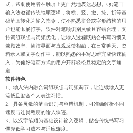
式，帮助使用者在触屏上更自然地表达思想。QQ笔画
输入法遵循传统笔顺逻辑，将横、竖、撇、捺、折等基
础笔画转化为输入指令，使不熟悉拼音或字形结构的用
户也能顺畅打字。软件对笔顺识别灵敏且容错合理，支
持词组联想与词频优化，让输入过程既贴合书写习惯又
兼顾效率。简洁界面与直观反馈相融，在日常聊天、资
料录入或文字创作中，能以熟悉的手写思维完成快速输
入，为偏好笔画方式的用户开辟轻松且稳定的文字通
道。
软件特色
1、输入法内融合词组联想与词频调节，让连续输入更
流畅且贴合个人表达习惯。
2、具备灵敏的笔画识别与容错机制，可准确解析不同
速度与连贯程度的输入轨迹。
3、以汉字笔顺为基础设计输入逻辑，贴合传统书写习
惯降低学习成本与适应难度。