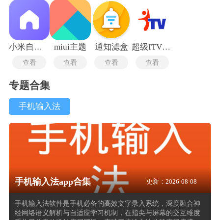
小米自由桌面稳定版
miui主题
通知滤盒
超级ITV最新版
查看
查看
查看
查看
专题合集
手机输入法
手机输入法app合集
更新：2026-08-08
手机输入法软件是手机必备的高效文字录入系统，深度融合神
经网络语义解析与自适应学习机制，在指尖与屏幕的交互维度