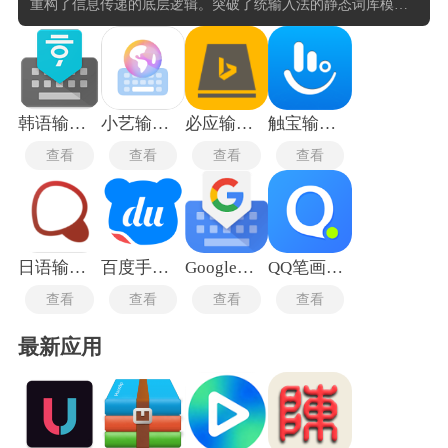
重构了信息传递的底层逻辑。突破了统输入法的静态词库模
式，通过实时捕捉用户的语言习惯与场景语境，构建出动态演
化的个性化输入模型。将语音波形识别、手写轨迹解析与拼音
语义映射三大引擎无缝整合，形成立体化的信息输入矩阵。在
离线环境下仍保持高水准的识别稳定性，同时支持跨终端数据
流转与剪贴板内容同步，十分实用。
韩语输入法手机版
小艺输入法
必应输入法手机版
触宝输入法
查看
查看
查看
查看
日语输入法手机版
百度手写输入法最新版
Google输入法安卓版
QQ笔画输入法
查看
查看
查看
查看
最新应用