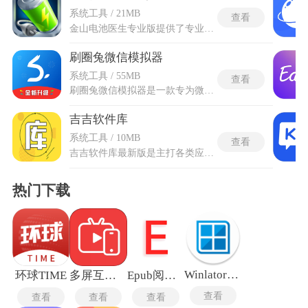
系统工具 / 21MB
查看
金山电池医生专业版提供了专业的电池优化服务，能随时看电池温度、电压、损耗程度，用专业算法算出健康评分，清晰查看电池二老化的情况。既能实时追踪电池的电压与损耗程度，精准评估电池健康状态并给出寿命预估，也能通过智能算法深度分析用户日常用机习惯，精准推算剩余电量可用时长。金山电池医生专业版内置多套省电策略，有手动或自动切换省电模式，一键关闭后台高耗电应用，还具备过充、过放、过流三重防护机制，让充电过程更安全，顺带清理手机缓存垃圾，提升系统运行流畅度。
刷圈兔微信模拟器
系统工具 / 55MB
查看
刷圈兔微信模拟器是一款专为微商、线上讲师及需塑造专业形象的用户设计的社交辅助工具。其核心功能在于高度仿真微信与支付宝的操作界面，支持用户自定义生成聊天记录、转账截图、红包发送、朋友圈动态等社交场景内容，并能自由修改账户余额、交易明细等数据，实现无缝展示业务能力与客户互动效果。软件提供智能抠图、批量处理图片、添加个性化水印(如地点、时间、心情)等功能，大幅提升内容制作效率。
吉吉软件库
系统工具 / 10MB
查看
吉吉软件库最新版是主打各类应用与游戏辅助资源整合的工具平台，平台整合了海量小众工具、优质应用资源，覆盖多类使用场景，同时升级了画质调节、视野修改等核心辅助功能，适配更多游戏品类。吉吉软件库最新版整体运行架构完成全面优化，修复了过往版本存在的资源加载卡顿、功能适配异常等问题。界面资源更新频次大幅提升，实时收录全网全新优质资源。全程无需复杂注册步骤，各类功能均可直接启用，下载链路经过优化，传输过程更稳定，能为使用者带来顺畅的资源获取与功能使用体验。
热门下载
Winlator10.12
环球TIME
多屏互动电视TV版
Epub阅读器
查看
查看
查看
查看