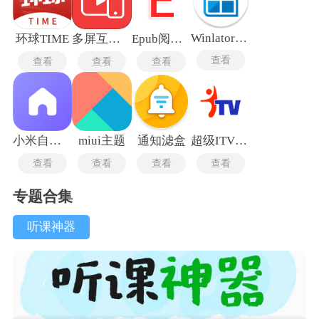
Winlator10.12
环球TIME
多屏互动电视TV版
Epub阅读器
查看
查看
查看
查看
小米自由桌面稳定版
miui主题
通知滤盒
超级ITV最新版
查看
查看
查看
查看
专题合集
听课神器