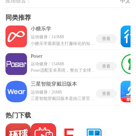
应用语言：
中文
同类推荐
小糖乐学
运动健身 / 143MB
查看
小糖乐学最新版主打趣味化的知识学习模式，平台覆盖多类知识板块，将各类知识点拆解拆分，转化成碎片化的学习素材，适配不同知识接收场景。学习过程融入趣味化的内容载体，弱化学习带来的沉闷感，帮助使用者稳步积累各类知识。小糖乐学最新版会对原有内容做调整修补，补齐原有运行当中存在的各类问题，扩充原有素材池，调整内部交互逻辑，给到更贴合实际使用诉求的使用体验。平台内部的学习素材会持续更新调整，拓展知识覆盖的广度，同时优化内容呈现形式，避开生硬晦涩的表达。
Poser
运动健身 / 154MB
查看
Poser适配安卓系统，整合了全球热门健身博主全套燃脂舞蹈资源，把所有曲目按照运动强度进行划分，收录多元内容，更新全新曲目资源，满足不同爱好者的锻炼需求。既可以一键匹配全网实力相近玩家同台比拼舞蹈得分，也能自建专属房间邀请亲友同步跟跳互相监督，每一次完成舞蹈训练都会根据动作标准度发放金币与经验值。Poser软件安卓中文版自动完整留存每日运动数据，精准统计全天消耗卡路里数值，即便中途退出训练也能保存进度，下次打开直接接续练习。
三星智能穿戴旧版本
运动健身 / 26MB
查看
三星智能穿戴旧版本是由三星官方推出的智能穿戴设备管理工具，蓝牙4.0与NFC近场通信两种连接方式保证了手表与手机间的低功耗高速传输，寻找我的手表功能触发设备发出蜂鸣声帮助定位。旧版专属的Memographer拍照功能让佩戴者直接用手表侧边的摄像头抓拍瞬间而无需掏出手机。三星智能穿戴旧版本的语音指令系统覆盖拨出电话、设定提醒闹钟和查阅实时气象等日常操作，应用管理界面预装了约二十款经特别优化的扩展程序。S-Voice语音助手内置于核心交互层，允许通过口头指示完成各项事务处理。
热门下载