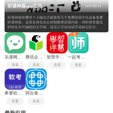
听课神器app汇总
更新：2026-08-10
听课神器有哪些？小编为大家推荐几个免费的高中生必备免费
听课神器。这类支持在后台录制教师讲课内容，同时将音频实
时转化为可编辑的文字稿，说话人可自动或手动标记区分。转
写过程中，系统能识别中英文混读及公式朗读，并对重点词句
进行高亮或书签标记。这些软件内置笔记区，用户可在文字旁
插入录音片段、手写标注或拍摄的板书照片，生成图文音三合
一的课堂记录。回放功能支持点击任意文字跳转至对应录音位
置，方便快速复习。部分听课神器具备噪音过滤与音量均衡，
提高嘈杂环境下的转写准确率。
乐课网最新版
腾讯企鹅辅导
智慧学伴学生版
一起考教师最新版
查看
查看
查看
查看
希赛软考助手
阿吉泰健康课堂手机版
查看
查看