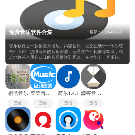
免费音乐软件合集
更新：2026-08-09
音乐软件是一款集音乐播放、内容创作、社交互动于一体的综
合性应用，提供海量的音乐资源，还通过个性化推荐算法，精
准地将符合用户口味的音乐推送到耳边。在功能上，音乐软件
不断拓展边界，从传统的音频播放，到如今的播客内容创作与
分发，甚至涉足音乐数据分析。支持从专业制作到日常娱乐的
全场景需求。内置的音频编辑工具允许剪辑片段、混音或创作
原创内容，社交功能则鼓励分享歌单、评论和协作创作，形成
活跃的社区生态。
相信音乐
菜菜音乐盒
简乐1.4.1
滴答音乐手机版
查看
查看
查看
查看