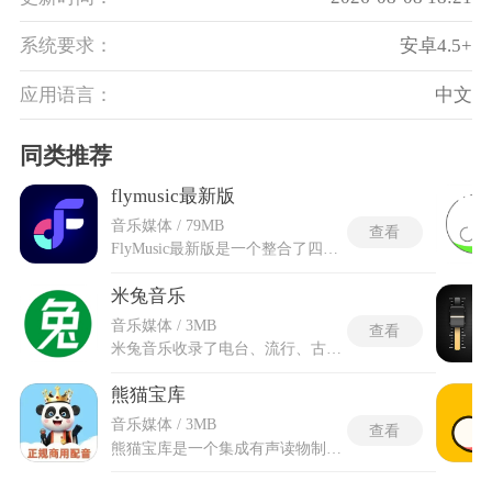
系统要求：
安卓4.5+
应用语言：
中文
同类推荐
flymusic最新版
音乐媒体 / 79MB
查看
FlyMusic最新版是一个整合了四大搜索引擎的免费音乐聚合收听工具，四套引擎会同时针对输入的关键词发起检索，分别调用不同音乐平台的公开接口返回结果。最新版更新的哼唱识曲模块可以对着手机麦克风随意哼出一段旋律，系统分析音频波形后从数据库里匹配出最接近的歌曲名称。暗色界面方案将软件背景设置为深灰底色，在光线较暗的环境下长时间盯着屏幕也不会觉得刺眼。flymusic音乐下载最新版的AI歌曲推送引擎持续抓取用户的听歌历史信息，分析出偏好的曲风类型后自动生成每日专属推荐列表。榜单快速入口把各大平台的流行歌曲排行榜汇集在一处，无需切换软件就能一次性浏览多个榜单的最新排名。
米兔音乐
音乐媒体 / 3MB
查看
米兔音乐收录了电台、流行、古风、动漫、DJ等多类型音乐资源，从热门榜单到小众歌曲，包含了不同风格的作品，能满足不同用户的听歌喜好。无需注册登录即可直接使用，用户可通过关键词一键搜索歌曲，在线播放喜欢的作品，也能一键下载缓存，方便在无网络的环境下离线收听。米兔音乐手机版是针对移动端打造的音乐播放器，方便手机用户随时听歌。还支持自定义播放列表、多种播放模式切换与悬浮窗播放，让用户在使用其他应用时也能不间断听歌，搭配智能推荐功能，为用户打造纯净、便捷、个性化的音乐收听体验。
熊猫宝库
音乐媒体 / 3MB
查看
熊猫宝库是一个集成有声读物制作与网络多媒体宣发功能的创意集成空间，一键出片模式将背景配乐选择和情绪主播挑选合并为单次操作，三步内生成短视频旁白或商品叫卖录音。热门资源专区每日轮换贴片片头与片尾模板，套用后自动匹配主流视频平台的画幅比例。我的项目面板将所有进行中的配音草稿按完成度和制作时长倒序排列，重新进入后恢复到上次关闭的编辑位置。熊猫宝库免费配音软件的任务体系包含每日签到和作品分享两类途径，领取奖励后系统增加免费生成时长。翻译辅助入口支持文本原文与目标语言的左右对照显示，复制外文段落时翻译结果和配音效果一次性产出。