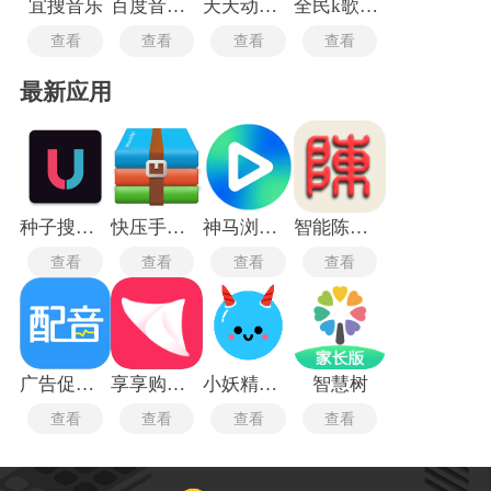
宜搜音乐
百度音乐播放器手机版
天天动听最新版
全民k歌微信版
查看
查看
查看
查看
最新应用
种子搜索神器5.0
快压手机版
神马浏览器电视版
智能陈桥五笔最新版
查看
查看
查看
查看
广告促销配音
享享购商城
小妖精美化旧版本
智慧树
查看
查看
查看
查看