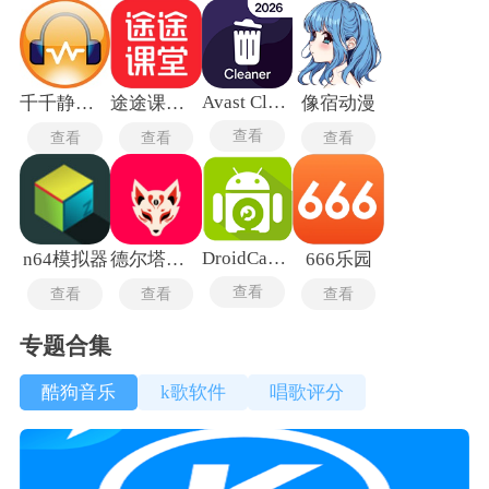
Avast Cleanup
千千静听旧版本
途途课堂最新版
像宿动漫
查看
查看
查看
查看
DroidCamX
n64模拟器
德尔塔面具
666乐园
查看
查看
查看
查看
专题合集
酷狗音乐
k歌软件
唱歌评分