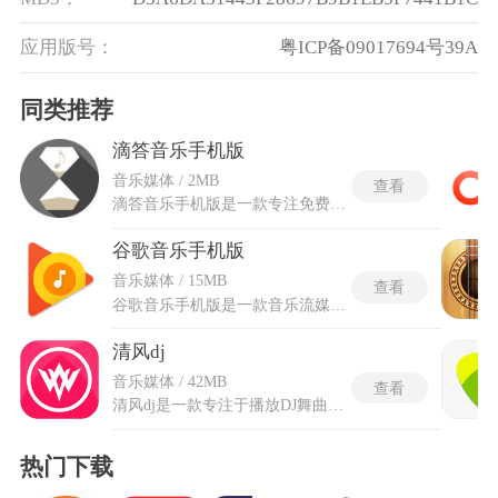
应用版号：
粤ICP备09017694号39A
同类推荐
滴答音乐手机版
音乐媒体 / 2MB
查看
滴答音乐手机版是一款专注免费下载无损音乐的手机应用，界面保持简约清爽，音乐类型覆盖广泛，从流行、古典到纯音乐皆可找到。无VIP限制与版权困扰，使用者能直接获取大量高质量曲目并自由下载。全程无烦人广告打扰，让聆听与收藏过程更专注纯粹。清晰的分类与搜索让找歌省时，播放与下载流程连贯，无需额外步骤即可将心仪乐曲收入本地。它为钟情高保真音质又不愿被权限与广告束缚的群体，构筑起一个清净且资源丰沛的音乐空间，使音乐享受回归聆听本身的愉悦。
谷歌音乐手机版
音乐媒体 / 15MB
查看
谷歌音乐手机版是一款音乐流媒体与个人云端音乐管理应用，支持Android、iOS以及Web三大平台，购买或者上传歌曲后文件全部自动存入云端服务器。云端存储容量免费版可以存放多达两万首个人歌曲，在不同设备登录同一账户后整个音乐库都能同步调取。商城的独立入口允许音乐制作人创建个人主页并直接向听众销售作品，作品卖出后制作人拿走七成收入，谷歌音乐2.2版抽取剩余三成。在Android Market购买歌曲时版本统一为320kbps码率的高品质MP3格式，每首曲目前九十秒可以免费试听。
清风dj
音乐媒体 / 42MB
查看
清风dj是一款专注于播放DJ舞曲的手机音乐应用，网罗来自世界各地的潮流新曲与经典节拍，让喜爱动感音乐的人随时沉浸于律动氛围。软件精选高品质音源，涵盖电子、混音、派对等多类型风格，保持曲目新鲜度与听觉冲击力。无论独自放松还是伴随节奏舒展身心，都能找到契合当下情绪的旋律。清晰的分类与便捷的播放方式，使探索与聆听变成惬意体验，让不同场合都能迅速切入想要的舞曲世界。
热门下载