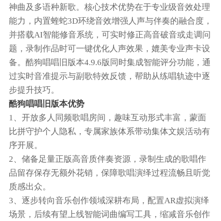
神曲及多语种新歌。核心技术优势在于专业级音效处理
能力，内置蝰蛇3D环绕音效增强人声与伴奏的融合度，
并搭载AI智能修音系统，可实时修正高音破音或走调问
题，录制作品时可一键优化人声效果，媲美专业声卡设
备。酷狗唱唱旧版本4.9.6版同时集成智能评分功能，通
过实时音准提示与副歌特效反馈，帮助从练唱轨迹中逐
步提升技巧。
酷狗唱唱旧版本优势
1、开放多人同频歌唱房间，趣味互动形式丰富，蒙面
比拼守护个人隐私，专属家族体系带动集体文娱活动有
序开展。
2、储备足量正版高音质伴奏资源，录制生成的歌唱作
品留存保存无额外花销，保障歌唱演绎过程流畅且听觉
质感出众。
3、逐步转向音乐创作领域深耕布局，配置AR虚拟演绎
场景，后续有望上线智能词曲编写工具，缩减音乐创作