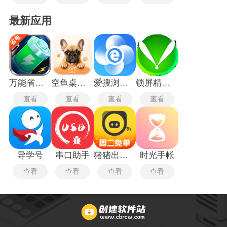
最新应用
万能省电宝
空鱼桌面宠物
爱搜浏览器旧版
锁屏精灵旧版本
查看
查看
查看
查看
导学号
串口助手
猪猪出行司机端
时光手帐
查看
查看
查看
查看