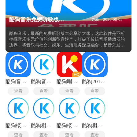
酷狗音乐免费听歌版本推荐
更新：2026-08-09
酷狗音乐，最新的免费听歌版本分享给大家，这款软件是不断
挖掘音乐多元价值的创新型音娱产，打破了传统音乐播放器的
边界，将音乐与社交、娱乐、生活服务深度融合，是音乐发烧
友追求的无损音质、专业音效，还是普通用户需要的便捷听
歌、趣味互动，亦或是内容创作者所需的曲库支持、创作工
具，酷狗音乐都能精准覆盖，用丰富的内容和贴心的服务，成
为用户日常生活中不可或缺的音乐伙伴。
酷狗音乐手表版
酷狗音乐概念版手表版
酷狗唱唱旧版本
酷狗2013旧版
查看
查看
查看
查看
酷狗概念版
酷狗概念版2.5.5
酷狗概念版3.0.0
酷狗概念版旧版本
查看
查看
查看
查看