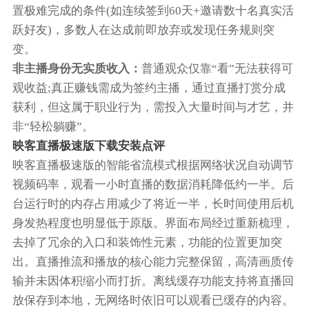
置极难完成的条件(如连续签到60天+邀请数十名真实活
跃好友)，多数人在达成前即放弃或发现任务规则突
变。
非主播身份无实质收入‌：
普通观众仅靠“看”无法获得可
观收益;真正赚钱需成为‌签约主播‌，通过直播打赏分成
获利，但这属于职业行为，需投入大量时间与才艺，并
非“轻松躺赚”。‌‌
映客直播极速版下载安装点评
映客直播极速版的智能省流模式根据网络状况自动调节
视频码率，观看一小时直播的数据消耗降低约一半。后
台运行时的内存占用减少了将近一半，长时间使用后机
身发热程度也明显低于原版。界面布局经过重新梳理，
去掉了冗余的入口和装饰性元素，功能的位置更加突
出。直播推流和播放的核心能力完整保留，高清画质传
输并未因体积缩小而打折。离线缓存功能支持将直播回
放保存到本地，无网络时依旧可以观看已缓存的内容。