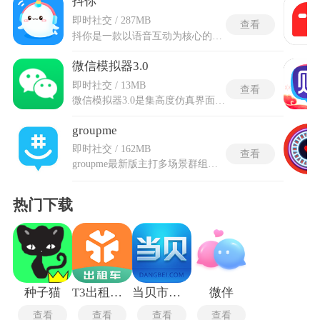
抖你
即时社交 / 287MB
查看
抖你是一款以语音互动为核心的社交类应用，轻松便捷的语音交流与多元社交体验。抖你以声音为纽带，搭建起一个无需面对面就能畅快沟通的平台，涵盖多种互动玩法，满足不同社交需求。抖你通过语音房、盲盒匹配等形式结识志同道合的伙伴，既能参与多人实时畅聊，也能进行一对一深度交流，还能体验K歌、团战等趣味玩法，让孤独时刻有陪伴，闲暇时光更有乐趣。界面简约清爽，功能布局清晰，聚焦语音交流本身，摆脱多余干扰，让每一次互动都更显真诚自然，无论是想要倾诉心事、分享日常，还是寻找陪伴、拓展社交，都能在这里找到合适的场景与方式。
微信模拟器3.0
即时社交 / 13MB
查看
微信模拟器3.0是集高度仿真界面与个性化内容生成于一体的社交娱乐工具，所有对话内容、联系人信息乃至钱包余额都不受真实世界的限制，可以像导演一样编排剧情、设定角色，从而安全地测试创意、制作内容，生成的界面截图与原版微信几乎难以区分。虚拟场景既保留熟悉的操作感，又剥离现实约束，让构思剧情、演练话术或单纯消遣都有施展空间。可用于创意扮演、社交练习或轻松玩乐，在仿若真实的氛围中释放表达欲，也为体验与探索社交形态提供一方无压力的天地。
groupme
即时社交 / 162MB
查看
groupme最新版主打多场景群组沟通，适配集体活动筹备、亲友日常联络等多种交流场景，支持两种参与渠道，未安装软件的联络对象仅凭号码就能通过普通短信参与群内互动，互动过程不会对外展示注册预留的联络信息，全程不用提交身份核验材料，隐私防护力度充足。groupme最新版新增限时会话、独立日程汇总等实用模块，同时优化图片加载、语音转文字运行逻辑，调整界面主题适配所有私聊与分类话题窗口。内置独立日程板块收纳所有邀约活动，可设置周期性重复安排，不用重复新建活动条目。
热门下载
种子猫
T3出租车司机版
当贝市场TV版
微伴
查看
查看
查看
查看