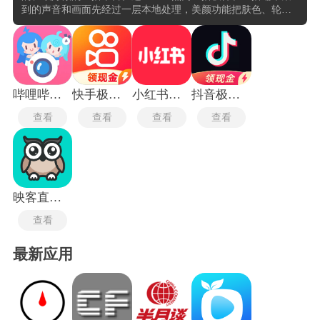
到的声音和画面先经过一层本地处理，美颜功能把肤色、轮廓
和光线做实时计算，降噪算法把环境杂音剥离出去，弹幕和礼
物等互动信号另走一条独立的低延迟通道互不抢占带宽。每间
直播间本质上是一个自带公屏的实时社交场，观众发送的文字
弹幕以滚动条形式叠加在画面层上，主播口头回应弹幕内容，
双方之间形成一条闭合的对话回路。这些平台新增的连麦功能
把这条回路从文字升级为语音甚至视频，观众或另一个主播直
哔哩哔哩直播姬
快手极速版
小红书国际版
抖音极速版最新版
接接入当前直播间的声音轨道，对话从一问一答变成多人实时
查看
查看
查看
查看
讨论。
映客直播极速版
查看
最新应用