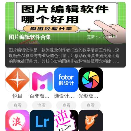
图片编辑软件合集
更新：2026-08-08
图片编辑软件是一款为视觉创作者打造的数字暗房工作站，深
度融合AI算法与专业级调色引擎，让移动设备具备媲美桌面端
的影像处理能力。其核心架构围绕非破坏性编辑理念构建，支
持RAW格式解析与16位色深处理，在保留原始图像数据完整性
的同时，实现曝光补偿、曲线微调、HSL分离等进阶操作。通
过智能对象识别技术，可自动分离画面主体与背景，配合蒙版
笔刷实现像素级精准控制，无论是商业摄影的瑕疵修复还是艺
术创作的色调重塑，均能在指尖完成专业级输出。
悦目
百变魔图旧版本
懒设计手机版
光影魔术手手机版
查看
查看
查看
查看