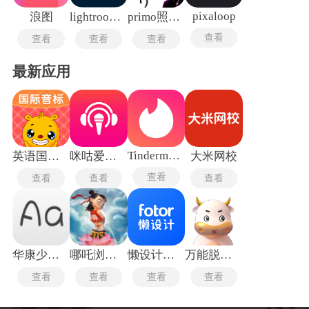
pixaloop
浪图
lightroom手机安卓版
primo照片还原
查看
查看
查看
查看
最新应用
Tindermatch
英语国际音标
咪咕爱唱手机版
大米网校
查看
查看
查看
查看
华康少女字体
哪吒浏览器
懒设计手机版
万能脱壳工具最新版
查看
查看
查看
查看