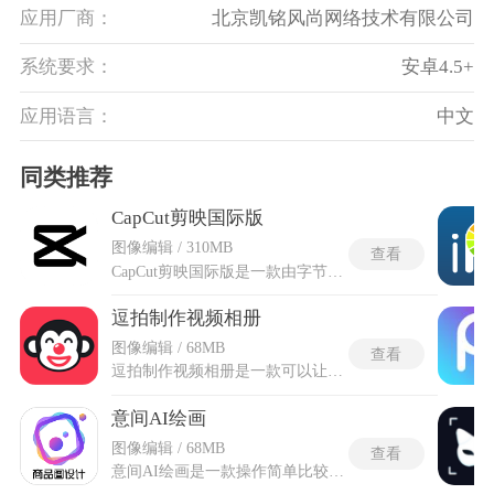
应用厂商：
北京凯铭风尚网络技术有限公司
系统要求：
安卓4.5+
应用语言：
中文
同类推荐
CapCut剪映国际版
图像编辑 / 310MB
查看
CapCut剪映国际版是一款由字节跳动公司开发的全球热门视频剪辑工具，专为海外用户打造，提供丰富的视频编辑功能如特效、滤镜、音乐、贴纸和字幕识别等，帮助用户轻松制作专业级视频作品，操作界面简洁直观，即使没有剪辑经验也能快速上手，支持多平台同步包括iOS、Android、Windows和Mac系统，在不同设备间无缝切换并管理项目，满足全球创作者的高效需求。
逗拍制作视频相册
图像编辑 / 68MB
查看
逗拍制作视频相册是一款可以让你用手机轻松创作各种趣味短视频的APP，主打有趣与简单易用，内置丰富且好玩的场景模板。用户可将自己的头像植入视频，化身不同角色参与预设剧情，快速生成充满恶搞与幽默效果的短片。软件提供直观的编辑与合成流程，无需复杂操作即可完成从选场景、导入形象到生成视频的全过程，让创作既轻松又富娱乐性。无论是日常逗趣还是社交分享，都能借助多样模板与形象演绎，制作出个性鲜明、笑点十足的短视频，满足娱乐与创意表达的需求。
意间AI绘画
图像编辑 / 68MB
查看
意间AI绘画是一款操作简单比较容易上手的AI绘画软件，内置多样的绘画素材与版本，让创作过程充满可探索性。用户只需输入主题、风格、内容等关键词，即可交由云端自动生成绘画作品，无需复杂绘制技巧便能实现心中意象。软件涵盖奇幻、写实、动漫等多种风格选项，支持细节微调与意境叠加，使生成结果更贴近构思。意间AI绘画从灵光一现到画面成形，创作路径直观且自由，既适合快速捕捉想象，也能通过多次尝试打磨独特作品，为喜爱视觉创作的人提供低门槛、高弹性的表达空间。