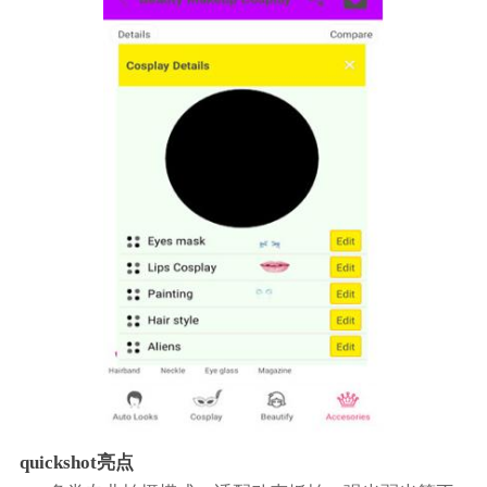
quickshot亮点