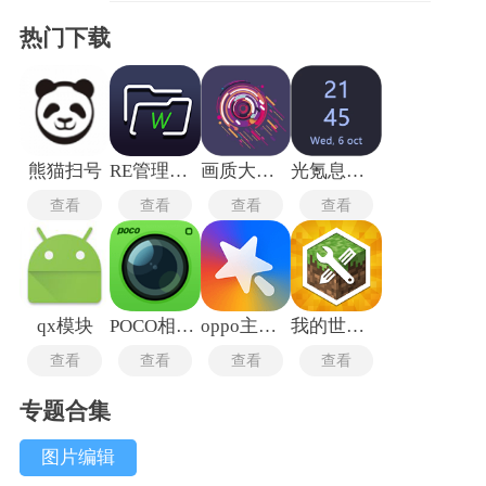
热门下载
熊猫扫号
RE管理器手机版
画质大师专业版
光氪息屏显示
查看
查看
查看
查看
qx模块
POCO相机3.27版
oppo主题商店
我的世界口袋编辑器
查看
查看
查看
查看
专题合集
图片编辑