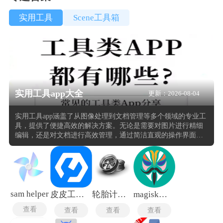
实用工具
Scene工具箱
实用工具app大全
更新：2026-08-04
实用工具app涵盖了从图像处理到文档管理等多个领域的专业工
具，提供了便捷高效的解决方案。无论是需要对图片进行精细
编辑，还是对文档进行高效管理，通过简洁直观的操作界面，
能够快速上手并高效完成任务，极大地提升了工作和生活的便
利性。引入前沿技术，如人工智能和大数据分析，为用户提供
更加智能化的服务。例如，其内置的AI修图功能可以智能抠
图、去水印，还能将老照片修复上色，甚至将静态照片转化为
动态视频，为用户带来了全新的视觉体验。
sam helper
皮皮工具箱
轮胎计算器
magisk面具25.2
查看
查看
查看
查看