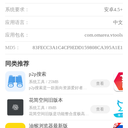
系统要求：
安卓4.5+
应用语言：
中文
应用包名：
com.omarea.vtools
MD5：
83FECC3A1C4CF9EDD159808CA395A1E1
同类推荐
p2p搜索
系统工具 / 25MB
查看
p2p搜索是一款面向资源爱好者的磁力链接搜索工具，可即时从全球大量资源节点抓取不同类型的数字内容，涵盖音乐、影视、文档等多种文件。软件运用独特的多线程爬虫技术，实现高速并发检索，让用户在输入关键词后短时间内获得大量相关结果。它能直接呈现磁力链接及文件信息，省去逐个站点查找的繁琐，提升获取目标资源的效率。无需依赖单一来源，搜索范围广且响应迅速，适合需要快速定位并获取各类资源的用户，在合规前提下提供便捷的检索体验。
花简空间旧版本
系统工具 / 8MB
查看
花简空间旧版是功能整合度极高的综合资源服务工具，软件整合了全网各类娱乐、工具类资源，搭建了专属内容分享交流圈层，同时搭载多款轻量化实用小工具。花简空间旧版保留了最原始的核心功能架构，删减了后期新增的繁杂拓展模块与合规管控机制。界面设计简约质朴，没有多余的装饰板块与弹窗干扰，资源分类体系清晰直观，依托精准的检索模式，可快速定位各类影音、读物、应用资源。整体运行占用运存极低，适配多数老旧设备，主打纯粹的资源获取与轻量化日常辅助服务，无多余商业化改动，核心实用性更加突出。
油猴浏览器最新版