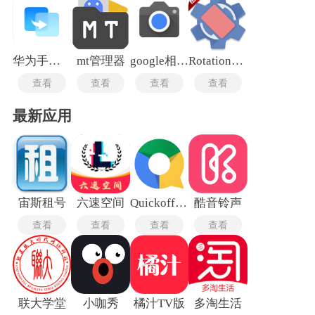
华为手机克隆
mt管理器
google相机通用版
Rotation中文版
查看
查看
查看
查看
最新应用
宙斯租号
六速空间
Quickoffice Pro最新版
酷音铃声
查看
查看
查看
查看
联大学堂
小咖秀
橘汁TV版
多淘生活