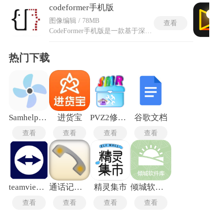
codeformer手机版
图像编辑 / 78MB
查看
CodeFormer手机版是一款基于深度学习技术的多功能图像处理工具，专注于人脸修复与媒体内容增强。核心功能包括智能人脸清晰化处理，能自动识别并优化模糊、低分辨率或受损的面部细节，还原逼真肤质与五官特征;同时支持视频与图片的马赛克去除及背景增强，通过AI算法同步提升画面整体质感。codeformer手机版提供单人/多人图像增强、单色图片彩色化、老照片修复等专项模块，可自由调整参数平衡细节还原与真实度。
热门下载
Samhelper改比例助手
进货宝
PVZ2修改器手机版
谷歌文档
查看
查看
查看
查看
teamviewer安卓手机版
通话记录生成器
精灵集市
倾城软件库最新版
查看
查看
查看
查看