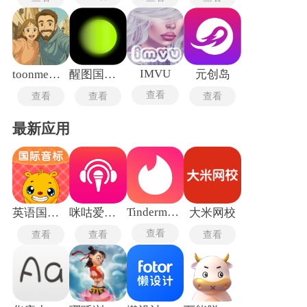
参数。
IMVU
toonme中文版
醒图国际版
元创岛
查看
查看
查看
查看
最新应用
Tindermatch
英语国际音标
咪咕爱唱手机版
大米网校
查看
查看
查看
查看