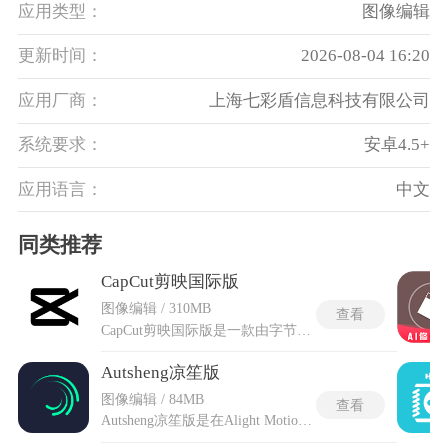
应用类型：
图像编辑
更新时间：
2026-08-04 16:20
应用厂商：
上海七彩盾信息科技有限公司
系统要求：
安卓4.5+
应用语言：
中文
同类推荐
CapCut剪映国际版
图像编辑 / 310MB
查看
CapCut剪映国际版是一款由字节跳动公司开发的全球热门视频剪辑工具，专为海外用户打造，提供丰富的视频编辑功能如特效、滤镜、音乐、贴纸和字幕识别等，帮助用户轻松制作专业级视频作品，操作界面简洁直观，即使没有剪辑经验也能快速上手，支持多平台同步包括iOS、Android、Windows和Mac系统，在不同设备间无缝切换并管理项目，满足全球创作者的高效需求。
Autsheng凉笙版
图像编辑 / 84MB
查看
Autsheng凉笙版是在Alight Motion基础上进行功能增强的视频编辑工具，经过功能解锁处理后，关键帧动画、蒙版编辑与多轨道叠加等高级能力全部开放，使用过程中不弹出任何付费阻断界面。搭载了128声道混音链路，音频素材置入后可单独挂载45种效果器，实现混响、压缩与均衡参数的逐轨调节。输出支持以4K分辨率与每秒60帧规格完成编码，导出成品不带任何角标覆盖画面。剪辑过程中通过逐帧切割功能可在时间轴上进行像素级精确修剪，文字与形状图层在任意缩放倍数下都不会产生锯齿边缘。