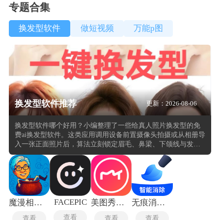
专题合集
换发型软件
做短视频
万能p图
换发型软件推荐
更新：2026-08-06
换发型软件哪个好用？小编整理了一些给真人照片换发型的免
费ai换发型软件。这类应用调用设备前置摄像头拍摄或从相册导
入一张正面照片后，算法立刻锁定眉毛、鼻梁、下颌线与发际
线等核心轮廓坐标，再将内置发型库中的模板按照头骨比例与
透视角度进行贴合渲染，最终生成一张接近真实剪发效果的预
览图。发型库普遍按长度分类，覆盖短发、中长发、长发与盘
发等大类，每个类别下面又细分出纹理、刘海走向、发尾卷度
与蓬松程度等具体变量，同时支持实时切换发色色板，色值精
度可细化到冷暖调与挑染区域。部分照片换发型的免费软件还
FACEPIC
魔漫相机最新版
美图秀秀国际版
无痕消除笔
加入了脸型自动分析与风格推荐模块，系统在扫描用户面部数
查看
查看
查看
查看
据后直接给出适配建议，并允许手动微调发片边缘与头顶体积