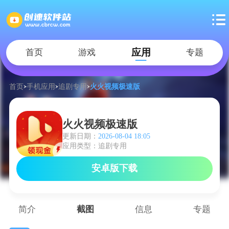
应用
首页
游戏
专题
首页
手机应用
追剧专用
火火视频极速版
火火视频极速版
更新日期：
2026-08-04 18:05
应用类型：追剧专用
安卓版下载
简介
截图
信息
专题