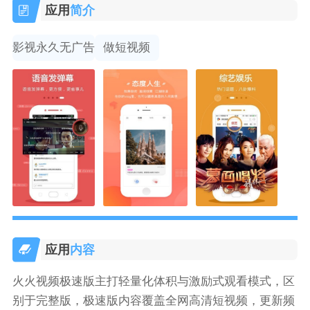
应用
简介
影视永久无广告
做短视频
应用
内容
火火视频极速版主打轻量化体积与激励式观看模式，区
别于完整版，极速版内容覆盖全网高清短视频，更新频