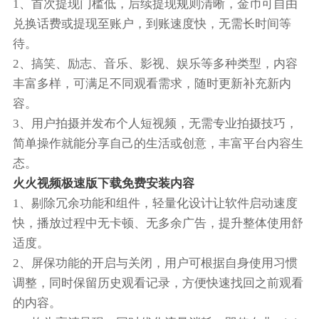
1、首次提现门槛低，后续提现规则清晰，金币可自由
兑换话费或提现至账户，到账速度快，无需长时间等
待。
2、搞笑、励志、音乐、影视、娱乐等多种类型，内容
丰富多样，可满足不同观看需求，随时更新补充新内
容。
3、用户拍摄并发布个人短视频，无需专业拍摄技巧，
简单操作就能分享自己的生活或创意，丰富平台内容生
态。
火火视频极速版下载免费安装内容
1、剔除冗余功能和组件，轻量化设计让软件启动速度
快，播放过程中无卡顿、无多余广告，提升整体使用舒
适度。
2、屏保功能的开启与关闭，用户可根据自身使用习惯
调整，同时保留历史观看记录，方便快速找回之前观看
的内容。