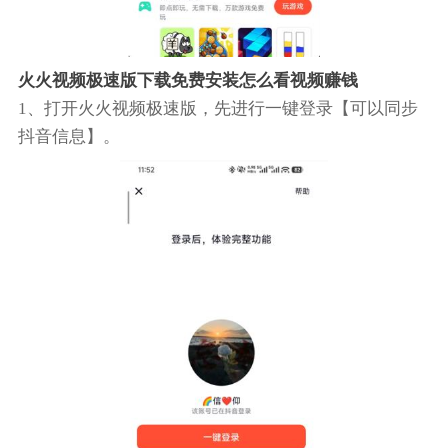
火火视频极速版下载免费安装怎么看视频赚钱
1、打开火火视频极速版，先进行一键登录【可以同步
抖音信息】。