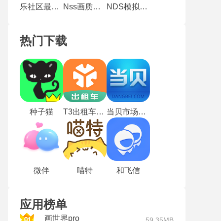
乐社区最新版
Nss画质助手安卓版
NDS模拟器安卓版
热门下载
种子猫
T3出租车司机版
当贝市场TV版
微伴
喵特
和飞信
应用榜单
画世界pro
59.35MB