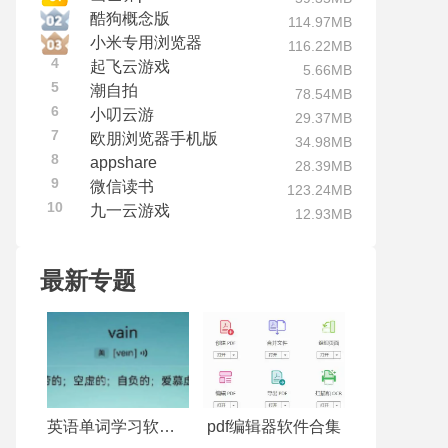
酷狗概念版
114.97MB
小米专用浏览器
116.22MB
4
起飞云游戏
5.66MB
5
潮自拍
78.54MB
6
小叨云游
29.37MB
7
欧朋浏览器手机版
34.98MB
8
appshare
28.39MB
9
微信读书
123.24MB
10
九一云游戏
12.93MB
最新专题
英语单词学习软件合集
pdf编辑器软件合集