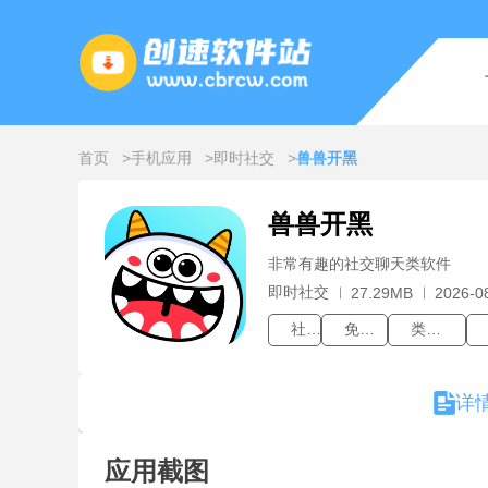
首页
手机应用
即时社交
兽兽开黑
兽兽开黑
非常有趣的社交聊天类软件
即时社交
27.29MB
2026-0
社交
免费聊天室
类似qq的聊天软件
详
应用截图