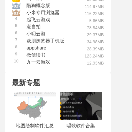
酷狗概念版
114.97MB
小米专用浏览器
116.22MB
4
起飞云游戏
5.66MB
5
潮自拍
78.54MB
6
小叨云游
29.37MB
7
欧朋浏览器手机版
34.98MB
8
appshare
28.39MB
9
微信读书
123.24MB
10
九一云游戏
12.93MB
最新专题
地图绘制软件汇总
唱歌软件合集