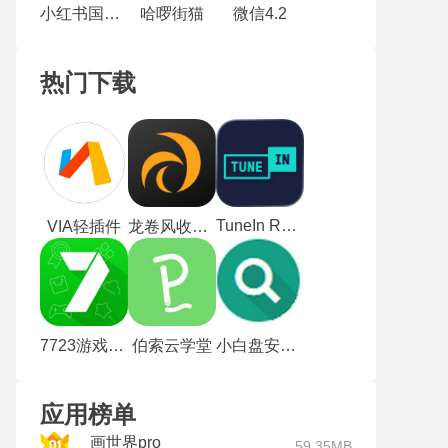
小红书国际版
哈啰街猫
微信4.2
热门下载
TuneIn Radio
VIA轻插件
龙卷风收音机纯净版
7723游戏盒老版本
伯索云学堂
小白盘安卓版
应用榜单
画世界pro
59.35MB