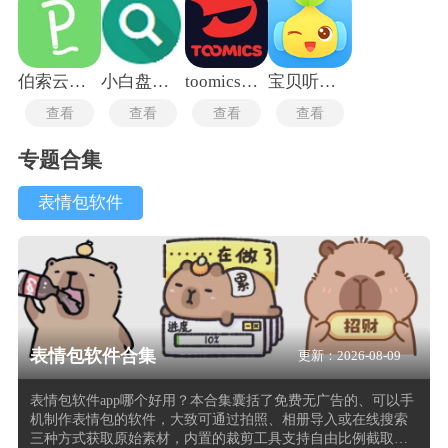
伯索云学堂
小白盘安卓版
toomics玩漫
宝贝听听旧版本
查看
查看
查看
查看
专题合集
表情包软件
表情包软件合集
更新：2026-08-09
表情包软件app哪个好用？本合集囊括了免费无广告的、可以手
机制作表情包的软件，大致可通过拍照、相册导入或在线搜索
三种方式获取原始素材，内置的裁剪工具支持自由比例截取与