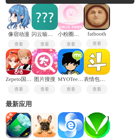
圆形、星形等异形切割。文字添加功能提供丰富的字体库与气
泡模板，可调整字号、颜色、描边与阴影，部分制作表情包的
软件还支持逐字动画与弹幕式滚动效果。贴纸与滤镜库包含热
门网络梗图、动物耳朵与夸张表情等元素，拖拽缩放后可叠加
在任意位置。动态表情制作方面，关键帧截取与GIF合成工具允
许用户将短视频片段转换为循环动画，并调节播放速度与帧
fatbooth
像宿动漫
闪云输入法
小粉圈最新版
率。
查看
查看
查看
查看
Zepeto国际版
图片搜搜
MYOTee脸萌
表情包制作工厂
查看
查看
查看
查看
最新应用