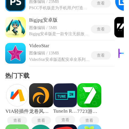
图像编辑 / 23MB
查看
PSCC手机版是为手机用户打造的Photoshop移动端应用，几乎完整继承了平板电脑版的核心功能，让使用者能在小屏上体验专业修图与创作的便利。还保留了图层、蒙版、选区等关键工具，可对照片和图形进行细致的叠加与调整，实现接近桌面端的编辑效果。文本编辑开放了沿路径放置与字体自动匹配两个高级入口，字体从云端实时载入而不占用本地空间，输入后的文字可随曲线走向自动弯曲排列。便携与专业兼备的设计，使创作不再受设备限制，让灵感随时落地并精细打磨。
Bigjpg安卓版
图像编辑 / 5MB
查看
Bigjpg安卓版是一款专注无损放大图片的图片处理工具，运用特定算法在提升分辨率的同时维持原图色彩饱满与细节清晰，使放大成果在观感与信息量上均保持出色水准。Bigjpg安卓版在处理过程中有效抑制边缘毛刺与重影现象，让线条与轮廓依旧干净利落。软件可对摄影作品、插画及界面素材等不同类别图像实施精细化放大，既满足大幅输出的清晰度要求，也保留创作初衷与纹理质感，为需要高保真尺寸提升的场景提供可靠且稳定的技术支撑。
VideoStar
图像编辑 / 13MB
查看
VideoStar安卓版适配安卓全系列设备的免费影像创作工具，能解锁绝大多数剪辑美化功能，不用掌握复杂专业剪辑知识也能快速产出质感出众的短视频作品。既支持现场实时拍摄照片与短视频，也能直接调取手机本地图库内已保存的各类影像素材开展二次创作，内置完整调色体系覆盖精细化画面参数调节，搭配各种风格多样的滤镜资源，还配套海量素材自由叠加使用。VideoStar安卓版除基础剪辑工具外，还搭建起创作者交流社区，汇聚不同赛道内容达人上传作品还能参与平台流量扶持计划获取曝光机会。
热门下载
TuneIn Radio
VIA轻插件
龙卷风收音机纯净版
7723游戏盒老版本
查看
查看
查看
查看