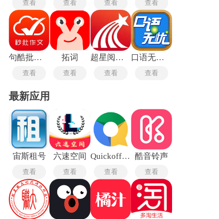
查看
查看
查看
查看
句酷批改网手机版
拓词
超星阅读器
口语无忧安卓版
查看
查看
查看
查看
最新应用
宙斯租号
六速空间
Quickoffice Pro最新版
酷音铃声
查看
查看
查看
查看