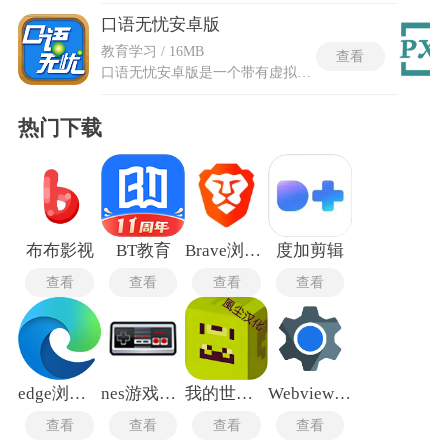
口语无忧安卓版
教育学习 / 16MB
查看
口语无忧安卓版是一个带有虚拟社交竞赛的沉浸口语练习场，跨校实时对战匹配水平相近的同龄人轮流抢答，手速和发音准度决定了排位变化。动态分层教学先调用算法分析摸底分数，再推送跳跃性更强的补救训练。口语无忧app的词频热力追踪记录了单次复盘内反复回听超过三次的录音段，完整覆盖了那些低熟练度的顽固错误语音。安卓版的打卡与积分池把每天练习的行为转化成经验值，攒够临界点能解锁更复杂的通关剧情。功能型笔记在输入过程中实时载入配套的跟读纠错，不仅训练大脑也同步建立口型肌肉记忆。
热门下载
布布影视
BT教育
Brave浏览器
度加剪辑
查看
查看
查看
查看
edge浏览器手机版
nes游戏中心
我的世界皮肤编辑器手机版
Webview最新版
查看
查看
查看
查看