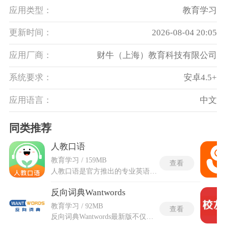
应用类型：
教育学习
更新时间：
2026-08-04 20:05
应用厂商：
财牛（上海）教育科技有限公司
系统要求：
安卓4.5+
应用语言：
中文
同类推荐
人教口语
教育学习 / 159MB
查看
人教口语是官方推出的专业英语学习应用，赖世雄领读模块由英语教学专家逐页讲解教材中的听说重点。情景对话库包含2000组学生日常生活场景的对话材料，虚拟课堂采用北美外教与AI互动的模式，模拟真实教学环境。朗读背诵功能设定每日小目标，辅助完成课文的通篇诵读任务。磨耳朵板块提供持续的听力输入材料，歌谣学唱模块通过歌曲形式辅助记忆和发音练习。人教口语软件的人教爱阅栏目提供额外的阅读拓展内容，学习记录系统自动统计学习时长和练习次数。课本绑定流程通过扫描二维码完成，操作路径清晰。
反向词典Wantwords
教育学习 / 92MB
查看
反向词典Wantwords最新版不仅支持基础的英汉互译、近反义词查询，更能根据用户输入的描述性语义，智能推荐适配的词汇与相关表达，帮助用户解决想表达却找不到合适词汇的难题，丰富语言表达的多样性。内置权威词库覆盖多类词典，同时支持多格式词库扩展与自定义编辑，可适配医学、经济、工程等多个专业领域的查询需求。界面设计简约干净，主要功能清晰呈现，没有多余信息干扰，让语言查询与学习过程更高效流畅。反向词典Wantwords最新版优化了语义匹配的精准度，提升了词库加载与查询响应速度，让语言学习、文字创作时的表达优化更省心。