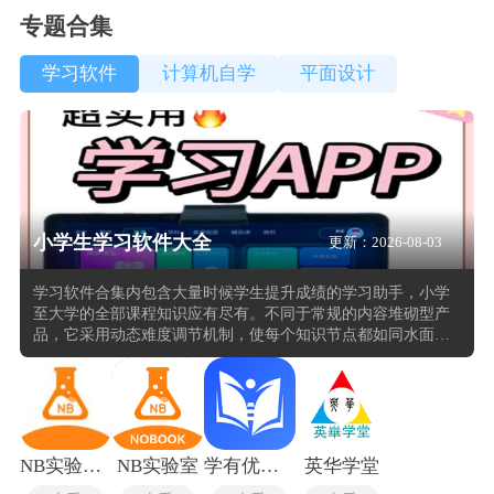
专题合集
学习软件
计算机自学
平面设计
小学生学习软件大全
更新：2026-08-03
学习软件合集内包含大量时候学生提升成绩的学习助手，小学
至大学的全部课程知识应有尽有。不同于常规的内容堆砌型产
品，它采用动态难度调节机制，使每个知识节点都如同水面的
涟漪，根据用户的理解深度自动扩展或收缩关联概念的范围。
覆盖语文识字、数学计算、英语启蒙等学科，学生可通过虚拟
实验理解自然现象，避免死记硬背。其分步讲解功能针对阅读
理解、应用题等难点题型，提供可视化解题路径，帮助学生建
立逻辑思维框架。界面交互简洁友好，支持碎片化学习，契合
儿童注意力特点，使知识内化过程更高效。
NB实验室教师端
NB实验室
学有优教最新版
英华学堂