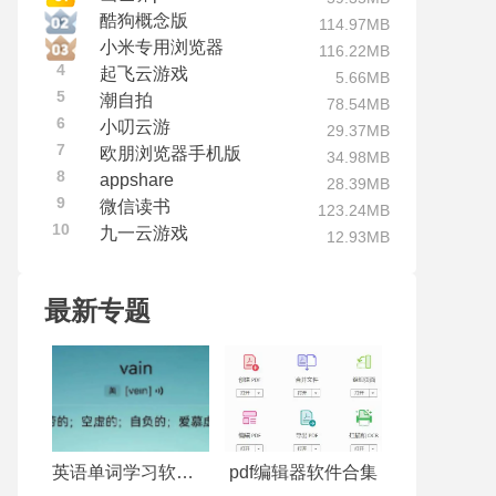
酷狗概念版
114.97MB
小米专用浏览器
116.22MB
4
起飞云游戏
5.66MB
5
潮自拍
78.54MB
6
小叨云游
29.37MB
7
欧朋浏览器手机版
34.98MB
8
appshare
28.39MB
9
微信读书
123.24MB
10
九一云游戏
12.93MB
最新专题
英语单词学习软件合集
pdf编辑器软件合集