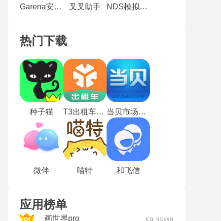
Garena安卓版
叉叉助手
NDS模拟器安卓版
热门下载
种子猫
T3出租车司机版
当贝市场TV版
微伴
喵特
和飞信
应用榜单
画世界pro
59.35MB