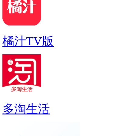
橘汁TV版
多淘生活