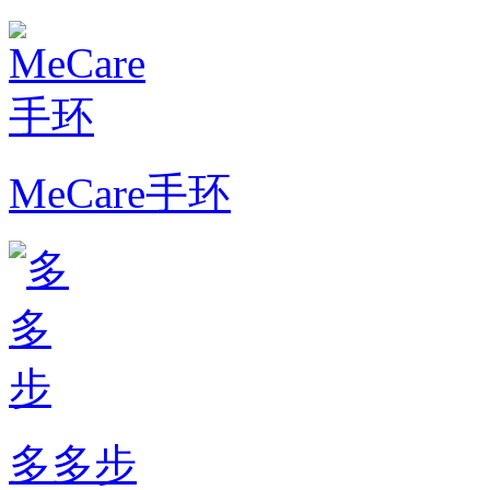
MeCare手环
多多步