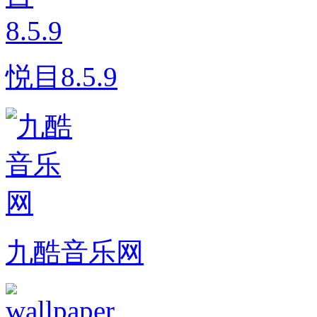
悦目8.5.9
九酷音乐网