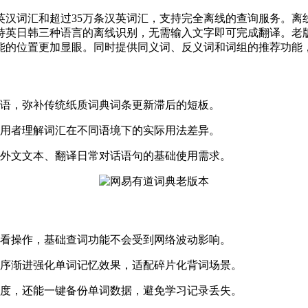
英汉词汇和超过35万条汉英词汇，支持完全离线的查询服务。离
持英日韩三种语言的离线识别，无需输入文字即可完成翻译。老
能的位置更加显眼。同时提供同义词、反义词和词组的推荐功能
用语，弥补传统纸质词典词条更新滞后的短板。
使用者理解词汇在不同语境下的实际用法差异。
读外文文本、翻译日常对话语句的基础使用需求。
查看操作，基础查词功能不会受到网络波动影响。
循序渐进强化单词记忆效果，适配碎片化背词场景。
难度，还能一键备份单词数据，避免学习记录丢失。