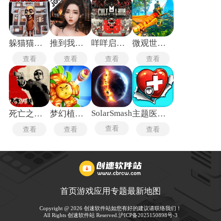
躲猫猫行动手机版
推到我总裁
咩咩启示录安卓版
微观世界生存
查看
查看
查看
查看
SolarSmash
死亡之屋2重制版
梦幻植物城
主题医院单机版
查看
查看
查看
查看
首页
游戏
应用
专题
最新
地图
Copyright @ 2026 创速软件站如您有好的建议请联络我们！
All Rights 创速软件站 Reserved.
沪ICP备2025150898号-3