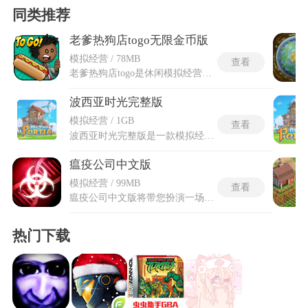
同类推荐
老爹热狗店togo无限金币版
模拟经营 / 78MB
查看
老爹热狗店togo是休闲模拟经营类的烹饪手游，玩家将独自经营一家特色热狗门店，全程自主完成食材烤制、饮品制作和餐品出单等一系列操作，应对不同时段的门店营业客流。老爹热狗店togo中无限金币的专属设定，让玩家不用通过反复接单积攒资金，可自由解锁各类食材、解锁全新食谱，轻松体验完整的开店经营玩法。游戏融入四季主题变换与节庆专属内容，不同时段会刷新特色食材与专属餐品，丰富经营玩法维度。整体节奏松紧有度，能体验精细制作的乐趣，也能感受稳步经营的成就感。
波西亚时光完整版
模拟经营 / 1GB
查看
波西亚时光完整版是一款模拟经营RPG游戏，背景设定在末世后的波西亚小镇，继承父亲的废弃工坊，通过砍伐树木、采集资源、制作产品完成NPC订单来赚取金钱和提升工坊排名。游戏以天为单位推进，每天可进行采矿、打怪、下副本或野外探索等活动，这些行动消耗体力并可能花费一整天时间，而种植、钓鱼或与NPC互动则作为穿插元素，帮助玩家融入小镇生活。
瘟疫公司中文版
模拟经营 / 99MB
查看
瘟疫公司中文版将带您扮演一场全球性流行病的核心病原体。您的目标并非拯救世界，而是引导疾病演化与传播，最终感染并消灭全人类。游戏从世界地图视角展开，您需要精心调配病原体的各类特性，应对各国科研机构的对抗措施。瘟疫公司中文版通过不断积累DNA点数，您可以解锁新的传染途径、病症与抗性，让疾病变得更隐蔽或更致命。瘟疫公司中文版在人类研发出解药之前达成全球感染，即为胜利，整个过程充满智力挑战与战略博弈，让病毒在地图上逐渐扩散的路线与范围，而我们的目标就是让全世界都被感染，并且灭绝所有感染的人类。
热门下载