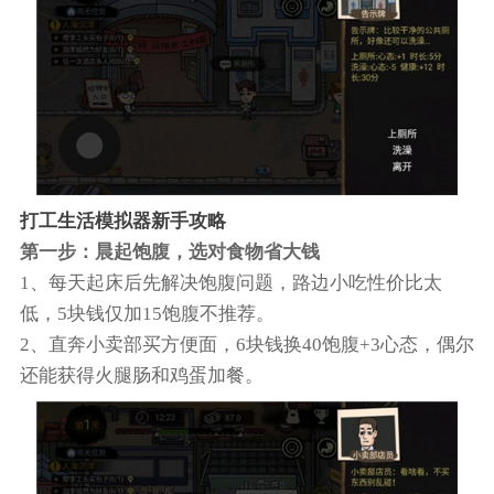
打工生活模拟器新手攻略
第一步：晨起饱腹，选对食物省大钱
1、每天起床后先解决饱腹问题，路边小吃性价比太
低，5块钱仅加15饱腹不推荐。
2、直奔小卖部买方便面，6块钱换40饱腹+3心态，偶尔
还能获得火腿肠和鸡蛋加餐。