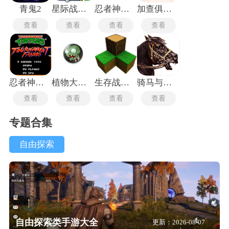
青鬼2
星际战争异形入侵最新版
忍者神龟安卓版
加查俱乐部可爱屋
查看
查看
查看
查看
忍者神龟格斗中文版
植物大战僵尸TV触控版
生存战争2.3插件版
骑马与砍杀2中文版
查看
查看
查看
查看
专题合集
自由探索
自由探索类手游大全
更新：2026-08-07