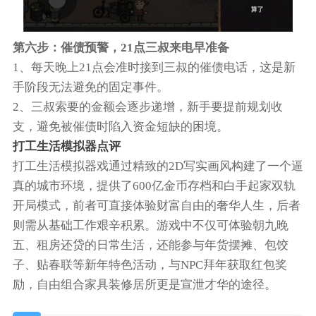
第六步：催债预警，21点三叔来电早准备
1、每天晚上21点会准时接到三叔的催债电话，这是新
手阶段无法避免的固定事件。
2、三叔索要的金额会逐步递增，新手要提前规划收
支，避免被催债时陷入资金短缺的困境。
打工生活模拟器点评
打工生活模拟器戏通过精致的2D写实画风构建了一个逼
真的城市环境，提供了600亿金币存档和白手起家双轨
开局模式，前者可直接体验财富自由的奢华人生，后者
则需从基础工作艰辛积累。游戏中不仅可体验朝九晚
五、租房还贷的日常生活，还能参与年货摆摊、包饺
子、贴春联等新年特色活动，与NPC拜年获取红包奖
励，自由组合家具装修居所更是宣泄才华的途径。