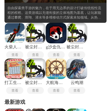
自由探索类手游的魅力，在于用无边界的设计打破传统线性流
程的桎梏。这类游戏以无缝衔接的立体地图为基底，让玩家能
通过攀爬、滑翔、潜水等多维移动方式探索未知领域。从热带
雨林的藤蔓迷宫到赛博都市的霓虹街巷，每个场景都暗藏可交
互的生态细节，比如动态天气会改变敌人行动逻辑，特定地形
能触发隐藏解谜机制。部分作品采用「蝴蝶效应」叙事系统，
玩家在茶馆的一次对话选择可能引发全服剧情走向的连锁变
化，还有的引入物理引擎驱动的破坏系统，用落石、熔岩喷发
等环境交互创造战术多样性。这种每一次行动都有意义的设
火柴人绳索英雄2老版本
被尘封的故事老版本
g沙盒仇恨国际服
被尘封的故事最新版本
计，让重复探索也能发现新内容。
查看
查看
查看
查看
打工生活模拟器
被尘封的故事联机版
大航海时代传说台服
云鸣潮
查看
查看
查看
查看
最新游戏