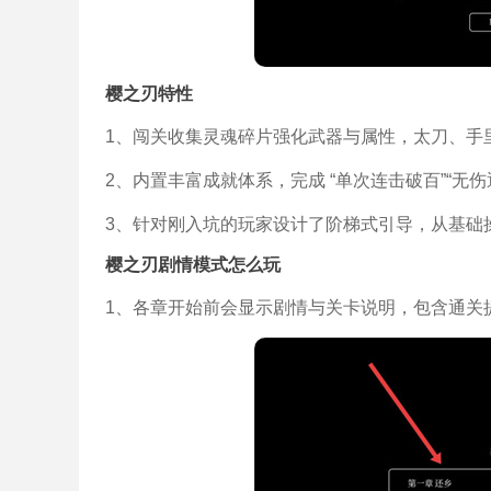
樱之刃特性
1、闯关收集灵魂碎片强化武器与属性，太刀、手
2、内置丰富成就体系，完成 “单次连击破百”“无
3、针对刚入坑的玩家设计了阶梯式引导，从基础
樱之刃剧情模式怎么玩
1、各章开始前会显示剧情与关卡说明，包含通关