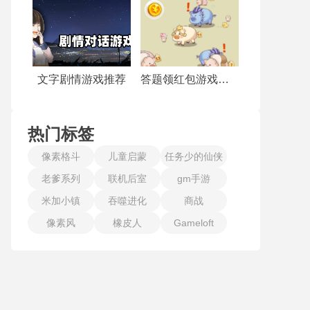
文字剧情游戏推荐
答题领红包游戏合集
热门标签
像素格斗
儿童启蒙
任务少的仙侠
老爹系列
联机后室
gm手游
手游
米加小镇
吞噬进化
商战
像素风
橡皮人
Gameloft