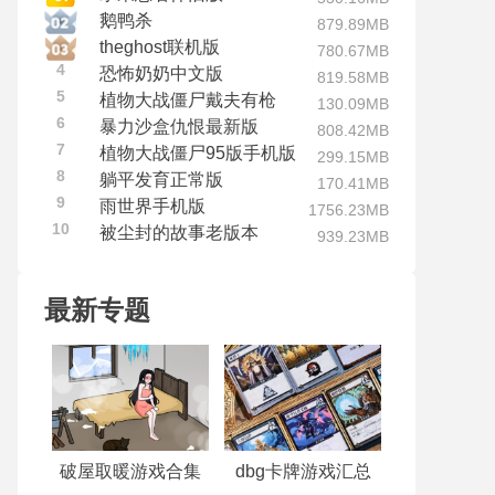
鹅鸭杀
879.89MB
theghost联机版
780.67MB
4
恐怖奶奶中文版
819.58MB
5
植物大战僵尸戴夫有枪
130.09MB
6
暴力沙盒仇恨最新版
808.42MB
7
植物大战僵尸95版手机版
299.15MB
8
躺平发育正常版
170.41MB
9
雨世界手机版
1756.23MB
10
被尘封的故事老版本
939.23MB
最新专题
破屋取暖游戏合集
dbg卡牌游戏汇总