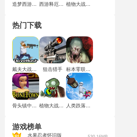
造梦西游3单机版
西游释厄传手机版
植物大战僵尸戴夫有枪
热门下载
戴夫大战僵尸m木糖m
狙击猎手
标本零联机版
骨头镇中文版
植物大战僵尸玩梗版
人类跌落梦境
游戏榜单
水果忍者怀旧版
530.16MB