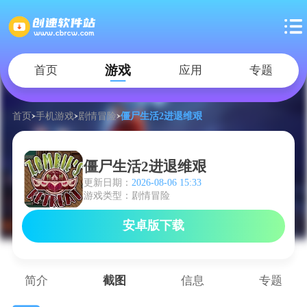
游戏
首页
应用
专题
首页
手机游戏
剧情冒险
僵尸生活2进退维艰
僵尸生活2进退维艰
更新日期：
2026-08-06 15:33
游戏类型：剧情冒险
安卓版下载
简介
截图
信息
专题