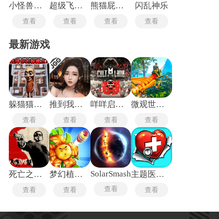
小怪兽别跑
超级飞侠环球大冒险
熊猫屁王中文版
闪乱神乐
查看
查看
查看
查看
最新游戏
躲猫猫行动手机版
推到我总裁
咩咩启示录安卓版
微观世界生存
查看
查看
查看
查看
SolarSmash
死亡之屋2重制版
梦幻植物城
主题医院单机版
查看
查看
查看
查看