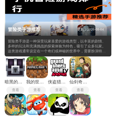
冒险类手游推荐
更新：2026-08-04
冒险类手游是一种深受玩家喜爱的游戏类型，以丰富的剧情、
多样的玩法和充满挑战的探索体验为特色，吸引了众多玩家。
这类游戏通常设定在一个奇幻或神秘的世界中，需要扮演特定
角色，通过解谜、战斗、探索等方式完成各种任务，逐步揭开
故事的真相。冒险类手游的玩法多样，包括动作冒险、解谜冒
险、角色扮演冒险等多种类型。例如，群星之子是一款神话题
材的RPG探索卡牌放置手游，玩家可以体验不同神话体系中的
角色故事，搭配丰富的技能阵容。而饥困荒野则是一款沙盒冒
险类手游，在未知的世界中收集物资，面对各种危险，游戏强
暗黑的像素地牢
我的世界1.21基岩版
侠盗猎车手4自由城之章
仙剑奇侠传3
调联机合作。
查看
查看
查看
查看