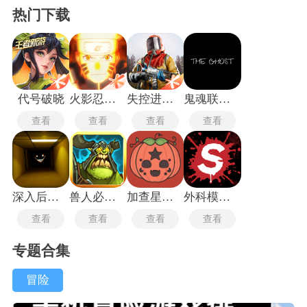
热门下载
代号破晓
火影忍者疾风传
失控进化测试服
鬼魂联机版
查看
查看
查看
查看
深入后室2.0版本
兽人必须死2中文版
加查星云南瓜
外科模拟2013
查看
查看
查看
查看
专题合集
冒险