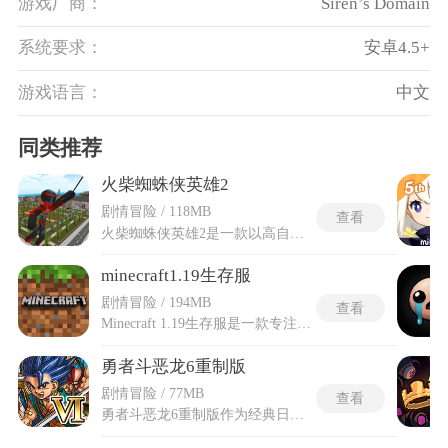
游戏厂商：
Siren’s Domain
系统要求：
安卓4.5+
游戏语言：
中文
同类推荐
火柴蜘蛛侠英雄2
剧情冒险 / 118MB
查看
火柴蜘蛛侠英雄2是一款以高自由度的现代都市为主的冒险游戏，玩家化身火柴人蜘蛛侠，通过蛛丝摆荡穿梭于摩天大楼之间，直面克隆人军团的入侵威胁。游戏融合动作格斗与载具驾驶元素，玩家可抢夺敌人的汽车、坦克甚至直升机展开激战，同时利用升级武器库定制战斗风格，从近战冷兵器到重型枪械皆可自由搭配。任务系统贯穿主线与支线，既需完成护送物资、清剿恐怖分子等战役，也需通过日常巡逻维护城市秩序，在拟真3D渲染的画面中体验英雄使命的厚重感。
minecraft1.19生存服
剧情冒险 / 194MB
查看
Minecraft 1.19生存服是一款专注于提供纯粹生存体验的多人联机服务器，以我的世界1.19版本(荒野更新)为核心框架，摒弃复杂的模组干扰，回归游戏最本质的探索、建造与协作乐趣。在此服务器中，玩家从零开始收集资源、对抗敌对生物、管理饥饿值，并遵循严格的公平规则：禁止破坏他人建筑(No griefing)、禁止窃取物资(No looting)，同时鼓励玩家通过社区农场和共享仓库互助合作。
勇者斗恶龙6重制版
剧情冒险 / 77MB
查看
勇者斗恶龙6重制版作为经典日式角色扮演手游，将玩家带入一个现实与梦境交织的宏大世界。先进的3D引擎技术，将原作像素画面全面升级为高清细腻的立体场景，无论是繁华的王都还是幽深的迷宫，都呈现出层次分明的光影效果。AR技术运用，让虚拟角色与真实环境巧妙融合，带来前所未有的沉浸式冒险体验。勇者斗恶龙6重制版剧情延续了系列一贯的史诗风格，讲述主角在寻找自我身份的过程中，穿梭于现实世界与梦境世界之间，展开拯救两个世界的壮丽旅程。