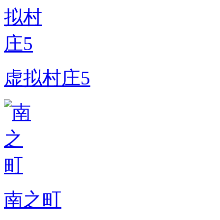
虚拟村庄5
南之町