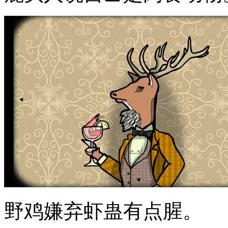
野鸡嫌弃虾蛊有点腥。