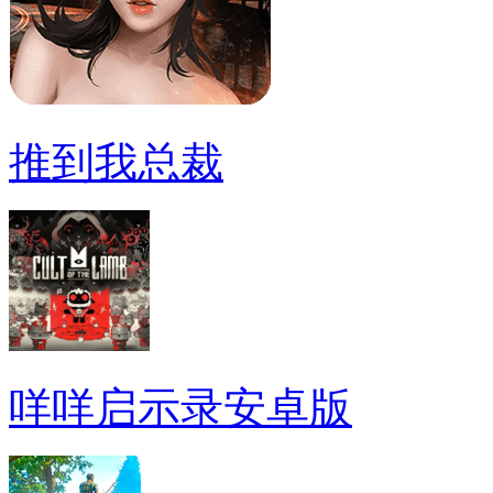
推到我总裁
咩咩启示录安卓版