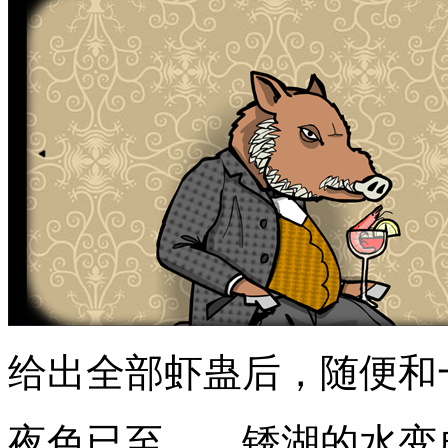
给出全部虾蛊后，随便和
夜色已至……锈湖的水变