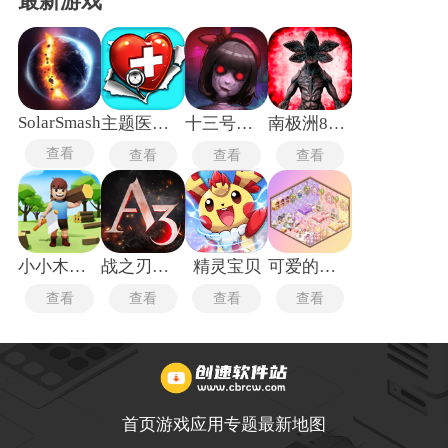
最新游戏
SolarSmash
主题医院单机版
十三号病院
南极洲88号
查看
查看
查看
查看
小小木材商
战之刃幸存者
精灵宝贝
可爱的房屋设计
查看
查看
查看
查看
首页
游戏
应用
专题
最新
地图