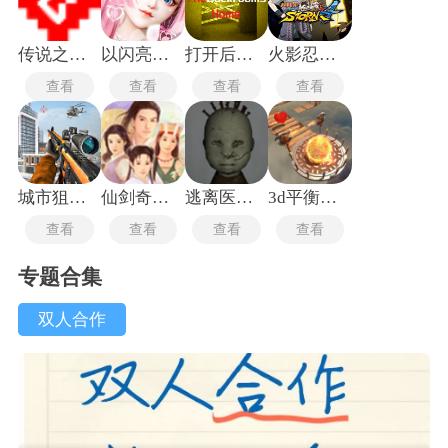
传说之下沃玛战
以闪亮之名新马服
打开后室归宿
火影忍者究极风暴4手机版
查看
查看
查看
查看
城市狙击行动
仙剑奇侠传1重制版
逃离医院联机版
3d平衡球手机版
查看
查看
查看
查看
专题合集
双人合作