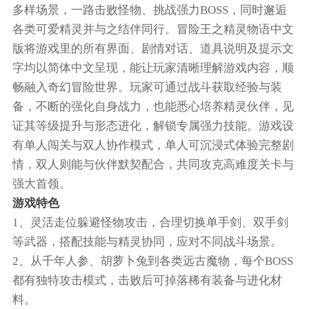
多样场景，一路击败怪物、挑战强力BOSS，同时邂逅
各类可爱精灵并与之结伴同行。冒险王之精灵物语中文
版将游戏里的所有界面、剧情对话、道具说明及提示文
字均以简体中文呈现，能让玩家清晰理解游戏内容，顺
畅融入奇幻冒险世界。玩家可通过战斗获取经验与装
备，不断的强化自身战力，也能悉心培养精灵伙伴，见
证其等级提升与形态进化，解锁专属强力技能。游戏设
有单人闯关与双人协作模式，单人可沉浸式体验完整剧
情，双人则能与伙伴默契配合，共同攻克高难度关卡与
强大首领。
游戏特色
1、灵活走位躲避怪物攻击，合理切换单手剑、双手剑
等武器，搭配技能与精灵协同，应对不同战斗场景。
2、从千年人参、胡萝卜兔到各类远古魔物，每个BOSS
都有独特攻击模式，击败后可掉落稀有装备与进化材
料。