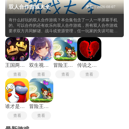
双人合作游戏大全
更新：2026-08-07
有什么好玩的双人合作游戏？本合集包含了一人一半屏幕手机
的、可以合作的还有欢乐向双人合作游戏，所有双人合作游戏
要求双方共同解谜、战斗或资源管理，任一玩家的失误可能导
致任务失败或进度重置。游戏通常设置共享生命池或复活机
制，一人倒地后可由队友在限定时间内救援。角色分工常见于
互补技能配置，如一人吸引火力另一人负责输出，或一人解谜
另一人提供平台支撑。多数作品支持同屏分屏或在线联机，并
内置语音或快捷指令沟通通道。这类欢乐向双人合作游戏不强
调个人英雄主义，通关评价更多取决于配合默契度而非单方操
王国两位君主手机版
双生视界日服
冒险王之精灵物语速升版
传说之下三重审判手机版
作。
查看
查看
查看
查看
谁才是内鬼免广告版
冒险王之精灵物语中文版
查看
查看