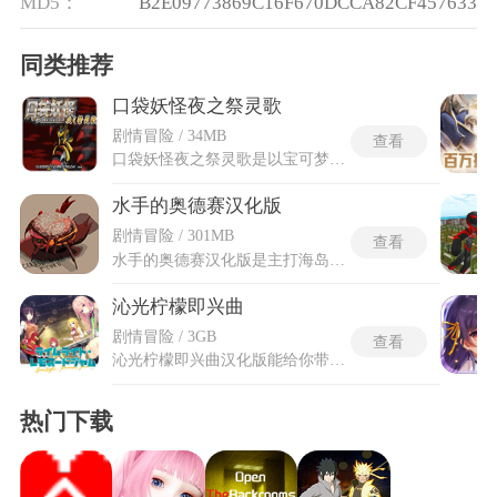
MD5：
B2E09773869C16F670DCCA82CF457633
同类推荐
口袋妖怪夜之祭灵歌
剧情冒险 / 34MB
查看
口袋妖怪夜之祭灵歌是以宝可梦为主题的角色扮演冒险游戏，完整保留了原版绿宝石的剧情框架和任务走向，数据改动集中在视觉外观而非游戏机制层面。新添DP与BW系列合计80余只第四代和第五代宝可梦被置入游戏，图鉴的身高和体重参数全部得到填充。游戏所有战斗场景的背景图块被批量替换，岩石洞穴、青草高坡和海洋沙滩三种地形的战斗画面分别采用不同素材。口袋妖怪夜之祭灵歌的道馆内部的地图结构得到重新安排，部分道馆首领的出场阵容也做了轻度调整。实况转盘与昼夜系统在移动端运行的GBA模拟器上高效稳定，玩家从妙蛙种子、小火龙或杰尼龟三只御三家中选择出发搭档。
水手的奥德赛汉化版
剧情冒险 / 301MB
查看
水手的奥德赛汉化版是主打海岛求生与海盗冒险的开放式冒险游戏，玩家将化身遭遇海难的漂泊水手，孤身流落未知海岛，依靠自身摸索开启生存探索之旅。水手的奥德赛汉化版将游戏内所有外文文字内容全面转化为简体中文，修正了外文原版的语言壁垒，让国内玩家无需借助翻译工具，就能直观读懂所有内容，完整解锁游戏的剧情细节和玩法逻辑。游戏搭载真实的昼夜环境变化系统，不同时段会改变海岛的生态环境与探索难度，搭配丰富的道具制作与技能成长体系，让海岛生存过程充满变数与乐趣。
沁光柠檬即兴曲
剧情冒险 / 3GB
查看
沁光柠檬即兴曲汉化版能给你带来校园治愈的叙事向剧情互动，如同重回蝉鸣漫溢的盛夏高中校园，在满是柠檬汽水香气的夏日里，和身边的少年少女们共同谱写一段独属于你的青春即兴乐章。沁光柠檬即兴曲冷狐版由冷狐组进行全流程中文翻译，界面和菜单完全本地化，保留原作风味且阅读流畅，设有不同女主独立剧情线，选项影响分支与结局。自由选择不同的行动路线与对话选项，在课间的走廊和堆满习题的教室里解锁专属的心动瞬间，一步步拉近和在意的人的距离。
热门下载