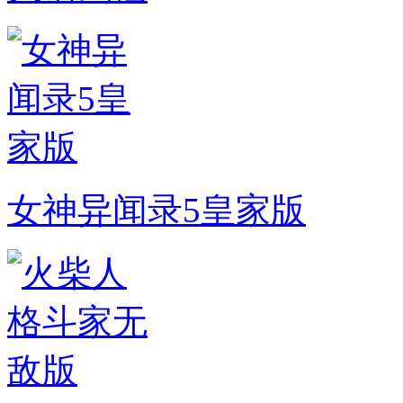
女神异闻录5皇家版