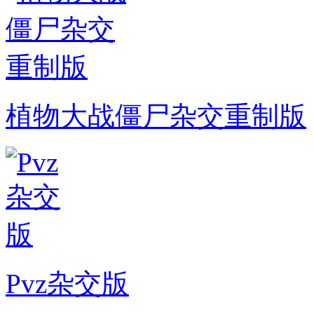
植物大战僵尸杂交重制版
Pvz杂交版