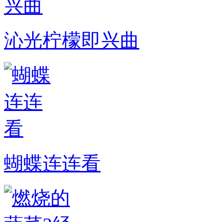
沁光柠檬即兴曲
蝴蝶连连看