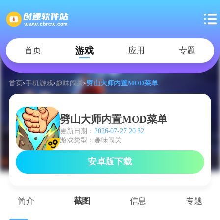
游戏
首页
应用
专题
首页
手机游戏
趣味闯关
劈山大师内置MOD菜单
劈山大师内置MOD菜单
更新日期：
2026-07-27 20:32
游戏类型：趣味闯关
安卓版下载
简介
截图
信息
专题