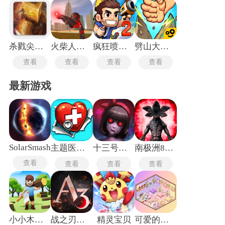
杀戮尖塔mod
火柴人绳索英雄2内置Mod菜单
疯狂喷气机2内置mod菜单版
劈山大师内置MOD菜单
查看
查看
查看
查看
最新游戏
SolarSmash
主题医院单机版
十三号病院
南极洲88号
查看
查看
查看
查看
小小木材商
战之刃幸存者
精灵宝贝
可爱的房屋设计