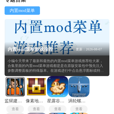
内置mod菜单
内置mod菜单游戏推荐
更新：2026-08-07
小编今天带来了最新和最热的内置mod菜单游戏推荐给大家，
合集里面的内置mod菜单游戏都是是在原版安装包中预先注入
参数调整面板的特殊版本。在游戏进行中点击悬浮图标或特定
手势，即可从屏幕侧边或中央唤出包含多项修改开关的操控界
面。菜单内容通常涵盖资源锁定、属性增幅与功能解锁三类，
例如将金币与钻石数量固定为最大值、使角色血量或技能冷却
不受消耗限制、直接激活未开放关卡与隐藏角色。部分内置
mod菜单游戏还提供全局变速、场景跳转、强制跳过对话或战
斗结算等操作，这些修改项以勾选框或滑块形式排列，开启后
监狱建筑师MOD内置菜单
像素地牢2内置mod
星露谷物语mod整合版
涡轮螺旋桨飞行模拟器mod版
即时生效，无需退出当前对局或重新启动程序。
查看
查看
查看
查看