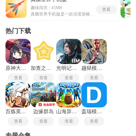
趣味闯关 / 45MB
查看
真菌世界手机版是一款深度策略模拟游戏，玩家从一粒微小的种子起步，逐步培养真菌军团，通过精细的培育和扩张策略来征服敌对星球。游戏的核心玩法包括在初始星球上种植有机物和半有机植物，培育出具有攻击或生产功能的真菌树，每颗星球可容纳五棵树，其中攻击型用于防御敌人，生产型则生成种子用于探索和占领。玩家需管理真菌的属性，如大小、头部长度和翅膀长度，这些直接影响其攻击力和防御能力，同时星球自身拥有能量、力量和速度三个关键属性，需通过资源收集和战略部署来优化。
热门下载
原神大战丘丘人
加查之星中文版
光明记忆无限
越狱模拟器手机版
查看
查看
查看
查看
百炼英雄安卓版
边缘群岛
山海异兽吞噬模拟器最新版
盖瑞模组主播同款版
查看
查看
查看
查看
专题合集