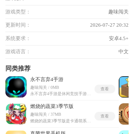
游戏类型：
趣味闯关
更新时间：
2026-07-27 20:32
系统要求：
安卓4.5+
游戏语言：
中文
同类推荐
永不言弃4手游
趣味闯关 / 0MB
查看
永不言弃4手游是休闲竞技手游，内置了二十一款各具特色的墨球角色，每个角色拥有独立的外观造型和专属技能，技能效果主要包括失败后保留上次闯关进度和不同程度缩短重置后的进程损失。扭蛋机随机抽取是获取角色的主要途径，玩家消耗关卡结算的金币或观看指定次数的广告视频来启动抽奖。永不言弃4手游设计了创客工坊DIY功能，从数十种障碍物组件库中自由拖拽组合构建地图，关卡的地形长度与陷阱排列方式完全遵从个人喜好。自定义关卡分享通道让创作者将成品上传至在线服务器，其他玩家在线上关卡列表中按点赞热度排序查看并挑战。
燃烧的蔬菜3季节版
趣味闯关 / 37MB
查看
燃烧的蔬菜3季节版是卡通萌系画风的弹射塔防游戏，延续了系列经典玩法，用鲜亮饱满的配色打造鲜活的闯关世界。蔬菜小队因时光机意外故障穿梭到侏罗纪时代，为重返家园，全员踏上对抗恐龙怪兽的冒险征程。游戏以弹射对战为基础玩法，各类形象独特的蔬菜成为作战主力，依靠技能击退源源不断的魔物。游戏扩充了海量关卡内容，在原版内容之上追加了八十道挑战关卡，搭配BOSS攻城、烈焰闯关等多样副本模式。燃烧的蔬菜3季节版围绕时令主题更新了专属季节关卡、限定特色蔬菜与季节魔物，还加入了季节专属技能与限时场景机制。
真菌世界手机版