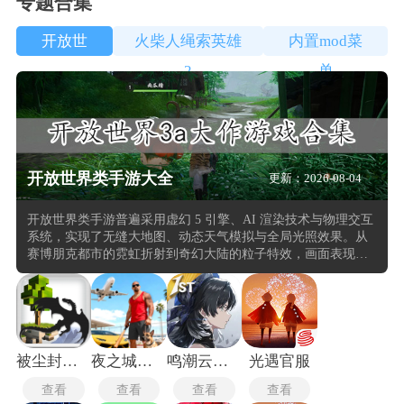
专题合集
开放世
火柴人绳索英雄
内置mod菜
界
2
单
开放世界类手游大全
更新：2026-08-04
开放世界类手游普遍采用虚幻 5 引擎、AI 渲染技术与物理交互
系统，实现了无缝大地图、动态天气模拟与全局光照效果。从
赛博朋克都市的霓虹折射到奇幻大陆的粒子特效，画面表现力
突破移动端上限，本合集中的的部分作品甚至支持四人联机协
同解谜与实时面部捕捉剧情动画。在玩法设计上，开放世界3A
手游同时也强调多元交互与系统性玩法，玩家能参与战斗、采
集、建造、社交等丰富活动，部分作品还融入AI驱动的事件系
统，增强世界的动态响应与真实感。
被尘封的故事最新版本
夜之城开放世界
鸣潮云游戏
光遇官服
查看
查看
查看
查看