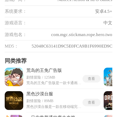
系统要求：
安卓4.5+
游戏语言：
中文
游戏包名：
com.mgc.stickman.rope.hero.two
MD5：
52048C63141D9C5E0FCA9B1F6990ED9C
同类推荐
荒岛的王免广告版
剧情冒险 / 125MB
查看
荒岛的王免广告版是一款卡通画风的生存模拟游戏，以纯文字叙述为核心，为玩家构建了一个充满未知与变数的荒岛世界。免广告版去除了所有插屏和视频广告，让探索与决策过程更加连贯。荒岛的王免广告版游戏提供多种模式与关卡，从资源采集、食物烹饪到应对突发疾病、极端天气，每天都有新的生存挑战。玩家需要在有限的信息中做出选择，通过阅读与思考逐步解锁剧情分支，最终决定是逃离荒岛，还是将其建设成自己的家园。
黑色沙漠台服
剧情冒险 / 89MB
查看
黑色沙漠台服是一款在移动端完美呈现端游精髓的MMORPG游戏，继承了端游的庞大世界观和丰富剧情，玩家置身于一个充满神秘与危险的暗黑幻想世界，围绕黑石的争夺展开冒险。画面质量堪称手游中的佼佼者，场景细腻，人物建模精致，光影效果与技能展示极为炫丽，即便在移动端也能带来沉浸式的视觉体验。战斗系统设计精妙，技能搭配丰富，打击感强烈，在操作中感受到极致的战斗快感。