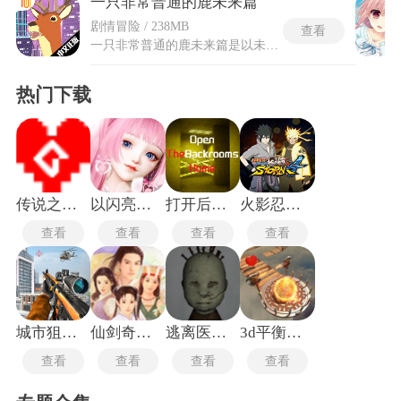
一只非常普通的鹿未来篇
剧情冒险 / 238MB
查看
一只非常普通的鹿未来篇是以未来都市为背景的冒险游戏，让玩家在未来的高科技都市中扮演一只看似普通实则疯狂的鹿。这只鹿的脖子可以随意伸缩，能像钩爪一样将自己拉到高处，配合坚固的鹿角与四蹄，可以横冲直撞地制造大规模混乱。一只非常普通的鹿未来篇搭载了一套极度夸张的物理引擎，每一次撞飞车辆或摧毁建筑都会产生无厘头的崩坏效果。随着破坏强度的增加，游戏会积累鹿灾等级，触发各种奇葩的秩序单位前来围追堵截。未来篇内置了丰富的未来主题高科技装备，玩家可以使用激光枪、推进器甚至巨型机甲来进行更加疯狂的破坏。移动端的操作针对触屏进行了专属优化，保留了简单粗暴的点击与滑动指令。
热门下载
传说之下沃玛战
以闪亮之名新马服
打开后室归宿
火影忍者究极风暴4手机版
查看
查看
查看
查看
城市狙击行动
仙剑奇侠传1重制版
逃离医院联机版
3d平衡球手机版
查看
查看
查看
查看