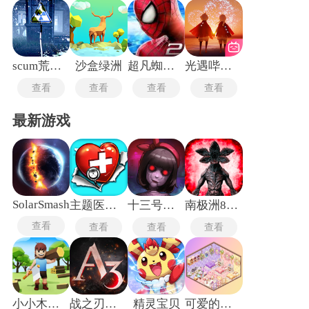
scum荒野求生手机版
沙盒绿洲
超凡蜘蛛侠2
光遇哔哩哔哩渠道服
查看
查看
查看
查看
最新游戏
SolarSmash
主题医院单机版
十三号病院
南极洲88号
查看
查看
查看
查看
小小木材商
战之刃幸存者
精灵宝贝
可爱的房屋设计