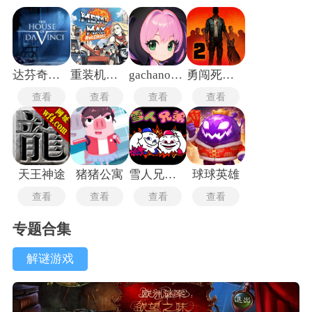
达芬奇密室1中文版
重装机兵2手机版
gachanox加查
勇闯死人谷2安卓版
查看
查看
查看
查看
天王神途
猪猪公寓
雪人兄弟中文版
球球英雄
查看
查看
查看
查看
专题合集
解谜游戏