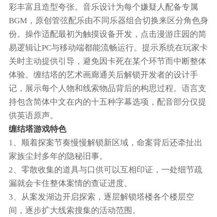
彩丰富且造型夸张。音乐设计为每个嫌疑人配备专属
BGM，原创管弦配乐由不同乐器组合切换来区分角色身
份。操作适配最初为触摸设备开发，点击漫游庄园的简
易逻辑让PC与移动端都能流畅运行。提示系统在玩家卡
关时主动提供引导，避免因卡死在某个环节而中断整体
体验。缠结塔的艺术画廊通关后解锁开发者的设计手
记，展示每个人物和线索物品背后的构思过程。语言支
持包含简体中文在内的十五种字幕选项，配音部分仅提
供英语原声。
缠结塔游戏特色
1、顺着探案节奏慢慢解锁新区域，命案背后还牵扯出
家族尘封多年的隐秘旧事。
2、零散收集的道具与口供可以互相印证，一处细节疏
漏就会卡住整体案情的查证进度。
3、从案发湖边开启探索，逐层解锁塔楼各个楼层空
间，逐步扩大线索搜集的活动范围。