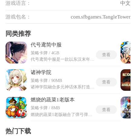
游戏语言：
中文
游戏包名：
com.sfbgames.TangleTower
同类推荐
代号鸢简中服
策略卡牌 / 4GB
查看
代号鸢简中服是一款以东汉末年乱世为舞台的沉浸式剧情卡牌手游，玩家将化身女扮男装的广陵王，同时执掌情报组织绣衣楼，在波谲云诡的权力纷争中步步为营。代号鸢简中服全程Live2D、电影级剧情，搭配策略卡牌玩法，剧情与台词经本土化优化，情感表达更含蓄，服务器独立、数据不与外服互通。游戏以权谋斗争与情感羁绊为核心，融合历史改编与东方幻想元素，构建出跌宕起伏的多线叙事。玩家可邂逅多位性格迥异的核心角色，在周旋于各方势力的过程中，感受势均力敌的情感交锋与甜虐交织的命运纠葛。在体验剧情与战斗之余，感受乱世中执掌一方、运筹帷幄的独特乐趣。
诸神学院
策略卡牌 / 90MB
查看
诸神学院融合多元神话体系打造卡牌策略养成类游戏，整片架空神界设立专属培育学府，各地神话传说里的神祇、上古异兽齐聚校园等待培育，整片区域划分不同修行片区，每一处片区藏有专属试炼副本与隐藏资源。诸神学院手机版把诸神学院完整世界观与对战体系移植到移动端载体，画面交互界面针对触屏操作重新调整布局，适配各类随身设备随时开启神界历练。搭建属性克制体系搭配多类布阵框架，上百位神话形象拥有专属天赋技能，自由组合搭配不存在固定强势组合，依靠思路调整阵容完成各类对战试炼。
燃烧的蔬菜1老版本
策略卡牌 / 8MB
查看
燃烧的蔬菜1老版融合了弹弓弹射与塔防防守双重玩法，以农场家园保卫战为核心故事背景，各类拟人化蔬菜化身战斗角色，阻拦一波波入侵家园的变异小怪兽。游戏一共设置四大风格差异化场景，每个场景搭配十六个独立关卡，整体关卡总量为64关。燃烧的蔬菜1老版保留游戏最原始的玩法框架、画面画风和关卡机制，没有后期冗余的附加功能，是原汁原味的初代塔防弹射作品。玩家拉动弹弓发射不同蔬菜，能蓄力释放强化攻击应对大批量怪物。游戏内置九种功能各不相同的蔬菜战士，玩家需要根据怪物出场节奏搭配出战蔬菜。
热门下载