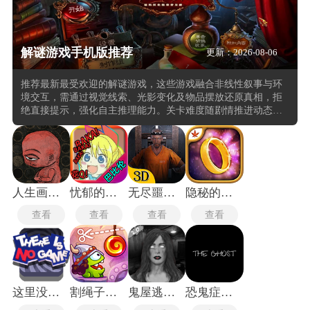
解谜游戏手机版推荐
更新：2026-08-06
推荐最新最受欢迎的解谜游戏，这些游戏融合非线性叙事与环
境交互，需通过视觉线索、光影变化及物品摆放还原真相，拒
绝直接提示，强化自主推理能力。关卡难度随剧情推进动态调
整，从基础物理反馈逐步过渡至复合系统推演，形成节奏张弛
有度的游玩曲线。解谜需同步调用视觉辨识、空间记忆与因果
推理能力，达成线索—逻辑—动作的三重统一。同时融入中国
传统视觉语言，皮影动态演绎与水墨晕染技法贯穿全流程，玩
家需结合文化语境理解谜题逻辑。
人生画廊中文版
忧郁的安娜手游
无尽噩梦4免广告版
隐秘的世界汉化版
查看
查看
查看
查看
这里没有游戏
割绳子玩穿越
鬼屋逃生2中文版
恐鬼症手机版