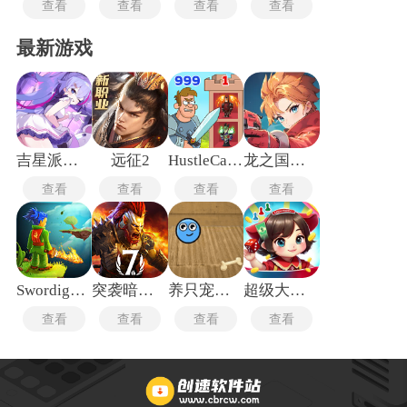
查看
查看
查看
查看
最新游戏
吉星派对手机版
远征2
HustleCastle中文版
龙之国物语畅享服
查看
查看
查看
查看
Swordigo汉化版
突袭暗影传说
养只宠物球手机版
超级大富翁
查看
查看
查看
查看